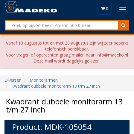
Toggl
0
navig
Vanaf 10 augustus tot en met 28 augustus zijn wij zeer beperkt
telefonisch bereikbaar.
Voor vragen of opdrachten graag mailen naar: info@madeko.nl
Deze mail wordt dagelijks gelezen.
Diversen
Monitorarmen
Kwadrant dubbele monitorarm 13 t/m 27 inch
Kwadrant dubbele monitorarm 13
t/m 27 inch
Product: MDK-105054