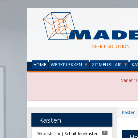
OFFICE SOLUTION
HOME
WERKPLEKKEN
ZITMEUBILAIR
KA
Vanaf 10
Kasten
Kasten
(Akoestische) Schuifdeurkasten
3
He