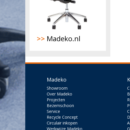
>>
Madeko.nl
Madeko
K
Showroom
C
Over Madeko
B
Projecten
R
Bezemschoon
P
Service
C
Recycle Concept
D
Circulair inkopen
A
Werkwijze Madeko
G