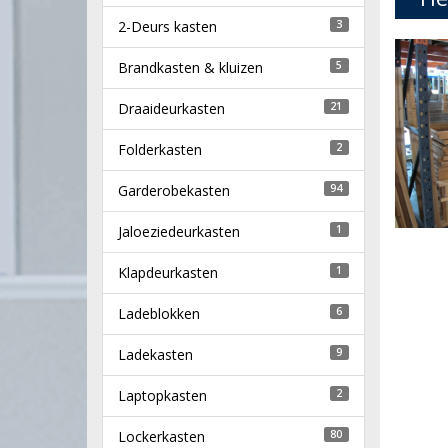
2-Deurs kasten
3
Brandkasten & kluizen
5
Draaideurkasten
21
Folderkasten
2
Garderobekasten
94
Jaloeziedeurkasten
1
Klapdeurkasten
1
Ladeblokken
6
Ladekasten
9
Laptopkasten
2
Lockerkasten
80