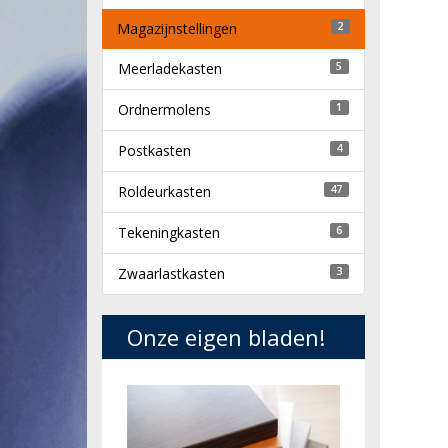
Magazijnstellingen
2
Meerladekasten
5
Ordnermolens
1
Postkasten
4
Roldeurkasten
47
Tekeningkasten
6
Zwaarlastkasten
3
Onze eigen bladen!