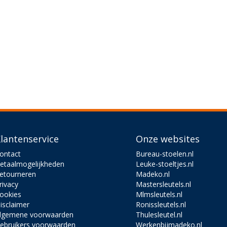
lantenservice
Onze websites
ontact
Bureau-stoelen.nl
etaalmogelijkheden
Leuke-stoeltjes.nl
etourneren
Madeko.nl
rivacy
Mastersleutels.nl
ookies
Mlmsleutels.nl
isclaimer
Ronissleutels.nl
lgemene voorwaarden
Thulesleutel.nl
ebruikers voorwaarden
Werkenbijmadeko.nl