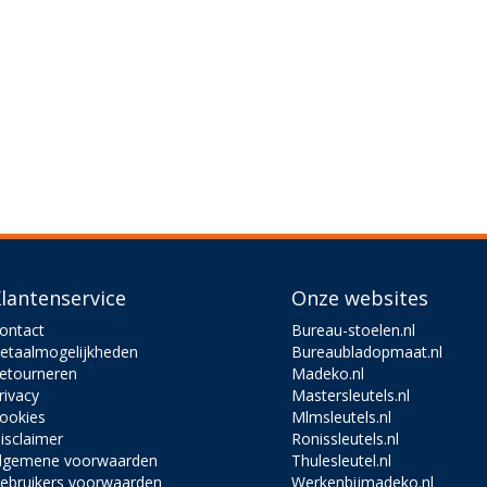
lantenservice
Onze websites
ontact
Bureau-stoelen.nl
etaalmogelijkheden
Bureaubladopmaat.nl
etourneren
Madeko.nl
rivacy
Mastersleutels.nl
ookies
Mlmsleutels.nl
isclaimer
Ronissleutels.nl
lgemene voorwaarden
Thulesleutel.nl
ebruikers voorwaarden
Werkenbijmadeko.nl