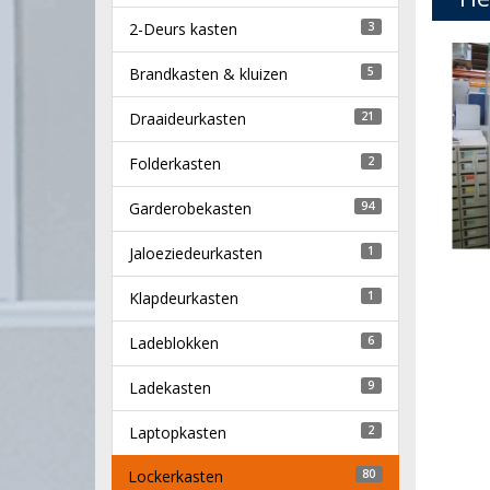
2-Deurs kasten
3
Brandkasten & kluizen
5
Draaideurkasten
21
Folderkasten
2
Garderobekasten
94
Jaloeziedeurkasten
1
Klapdeurkasten
1
Ladeblokken
6
Ladekasten
9
Laptopkasten
2
Lockerkasten
80