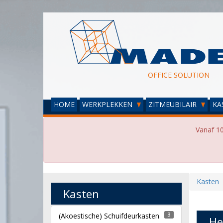
OFFICE SOLUTION
HOME
WERKPLEKKEN
ZITMEUBILAIR
KA
Vanaf 10
Kasten
Kasten
(Akoestische) Schuifdeurkasten
3
He