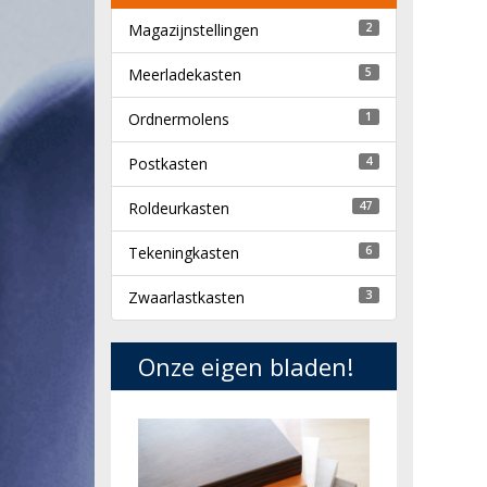
Magazijnstellingen
2
Meerladekasten
5
Ordnermolens
1
Postkasten
4
Roldeurkasten
47
Tekeningkasten
6
Zwaarlastkasten
3
Onze eigen bladen!