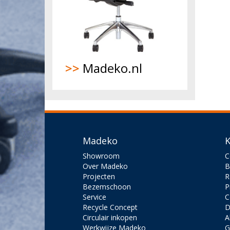
>>
Madeko.nl
Madeko
K
Showroom
C
Over Madeko
B
Projecten
R
Bezemschoon
P
Service
C
Recycle Concept
D
Circulair inkopen
A
Werkwijze Madeko
G