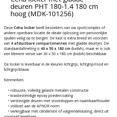
deuren PHT 180-1.4 180 cm
hoog (MDK-101256)
Deze
Ceha locker
biedt bezoekers van uw sportcomplex of
andere openbare locatie de ideale oplossing om persoonlijke
spullen veilig op te bergen. De kast is extra breed en voorzien
van
4 afsluitbare
compartimenten
met gladde deurtjes. De
standaardafmeting is
40 x 50 x 180 cm
(bxdxh), maar er is ook
een kleinere versie van 30 x 50 x 180 cm (bxdxh) beschikbaar.
De locker is leverbaar in de kleuren lichtgrijs, lichtgrijs/rood en
lichtgrijs/blauw.
Kenmerken:
• robuuste, volledig gelaste metalen constructie
• krasbestendige epoxy poedercoating
• verstevigde deuren met stootdoppen en naamkaarthouder
• voldoet aan de AFNOR norm
• verkrijgbaar met cilinderslot of valgrendelsluiting, direct uit
voorraad leverbaar