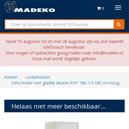
Toggl
0
navig
Vanaf 10 augustus tot en met 28 augustus zijn wij zeer beperkt
telefonisch bereikbaar.
Voor vragen of opdrachten graag mailen naar: info@madeko.nl
Deze mail wordt dagelijks gelezen.
Kasten
Lockerkasten
Ceha locker met gladde deuren PHT 180-1.4 180 cm hoog
Helaas niet meer beschikbaar...