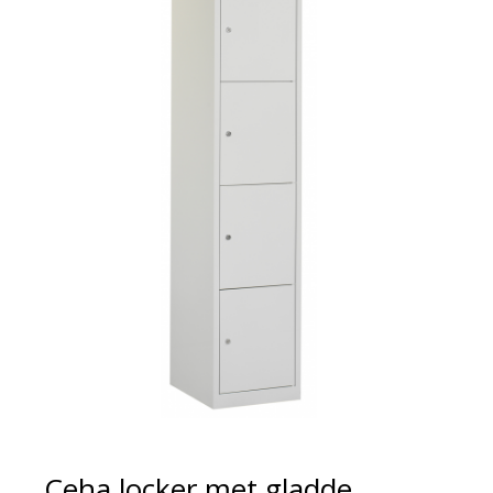
Ceha locker met gladde