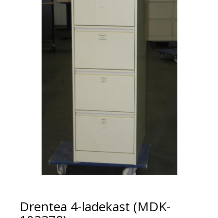
Drentea 4-ladekast (MDK-