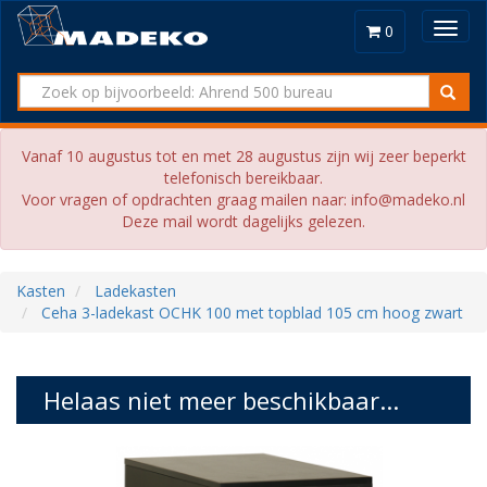
Toggl
0
navig
Vanaf 10 augustus tot en met 28 augustus zijn wij zeer beperkt
telefonisch bereikbaar.
Voor vragen of opdrachten graag mailen naar: info@madeko.nl
Deze mail wordt dagelijks gelezen.
Kasten
Ladekasten
Ceha 3-ladekast OCHK 100 met topblad 105 cm hoog zwart
Helaas niet meer beschikbaar...