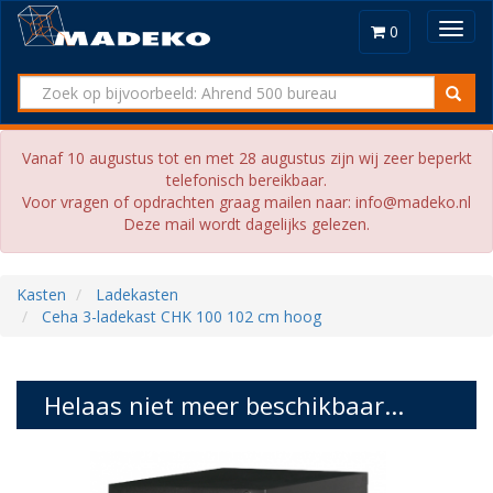
Toggl
0
navig
Vanaf 10 augustus tot en met 28 augustus zijn wij zeer beperkt
telefonisch bereikbaar.
Voor vragen of opdrachten graag mailen naar: info@madeko.nl
Deze mail wordt dagelijks gelezen.
Kasten
Ladekasten
Ceha 3-ladekast CHK 100 102 cm hoog
Helaas niet meer beschikbaar...