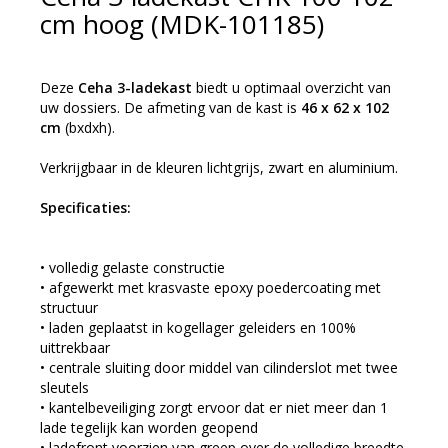
cm hoog (MDK-101185)
Deze
Ceha 3-ladekast
biedt u optimaal overzicht van
uw dossiers. De afmeting van de kast is
46 x 62 x 102
cm
(bxdxh).
Verkrijgbaar in de kleuren lichtgrijs, zwart en aluminium.
Specificaties:
• volledig gelaste constructie
• afgewerkt met krasvaste epoxy poedercoating met
structuur
• laden geplaatst in kogellager geleiders en 100%
uittrekbaar
• centrale sluiting door middel van cilinderslot met twee
sleutels
• kantelbeveiliging zorgt ervoor dat er niet meer dan 1
lade tegelijk kan worden geopend
• ladefront voorzien van greep over de volledige breedte