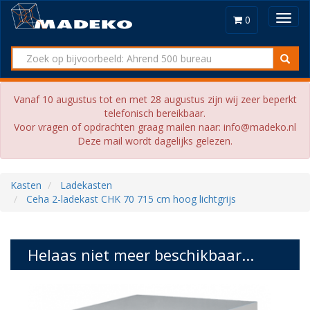
Toggl
0
navig
Vanaf 10 augustus tot en met 28 augustus zijn wij zeer beperkt
telefonisch bereikbaar.
Voor vragen of opdrachten graag mailen naar: info@madeko.nl
Deze mail wordt dagelijks gelezen.
Kasten
Ladekasten
Ceha 2-ladekast CHK 70 715 cm hoog lichtgrijs
Helaas niet meer beschikbaar...