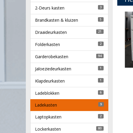
2-Deurs kasten
3
Brandkasten & kluizen
5
Draaideurkasten
21
Folderkasten
2
Garderobekasten
94
Jaloeziedeurkasten
1
Klapdeurkasten
1
Ladeblokken
6
Ladekasten
9
Laptopkasten
2
Lockerkasten
80