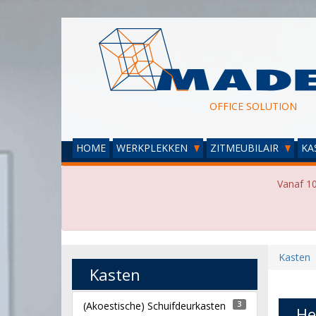
OFFICE SOLUTION
HOME
WERKPLEKKEN
ZITMEUBILAIR
KA
Vanaf 10
Kasten
Kasten
(Akoestische) Schuifdeurkasten
3
He