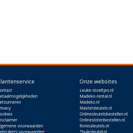
lantenservice
Onze websites
ontact
Leuke-stoeltjes.nl
etaalmogelijkheden
Madeko-rental.nl
etourneren
Madeko.nl
rivacy
Mastersleutels.nl
ookies
Onlinesleutelsbestellen.nl
isclaimer
Onlineslotenbestellen.nl
lgemene voorwaarden
Ronissleutels.nl
ebruikers voorwaarden
Thulesleutel.nl