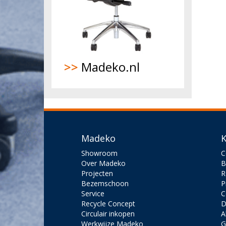
>>
Madeko.nl
Madeko
K
Showroom
C
Over Madeko
B
Projecten
R
Bezemschoon
P
Service
C
Recycle Concept
D
Circulair inkopen
A
Werkwijze Madeko
G