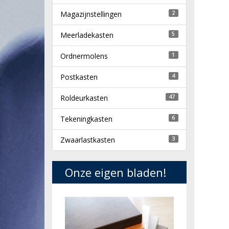
Magazijnstellingen
2
Meerladekasten
5
Ordnermolens
1
Postkasten
4
Roldeurkasten
47
Tekeningkasten
6
Zwaarlastkasten
3
Onze eigen bladen!