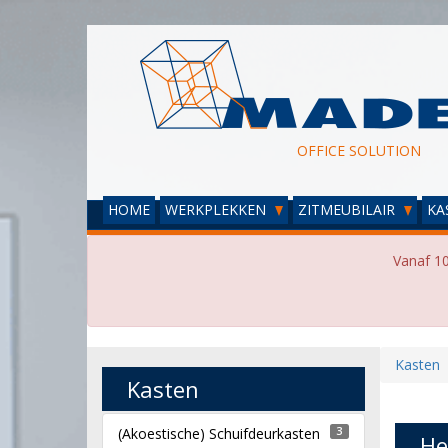
OFFICE SOLUTION
HOME
WERKPLEKKEN
ZITMEUBILAIR
KA
Vanaf 10
Kasten
Kasten
(Akoestische) Schuifdeurkasten
3
He