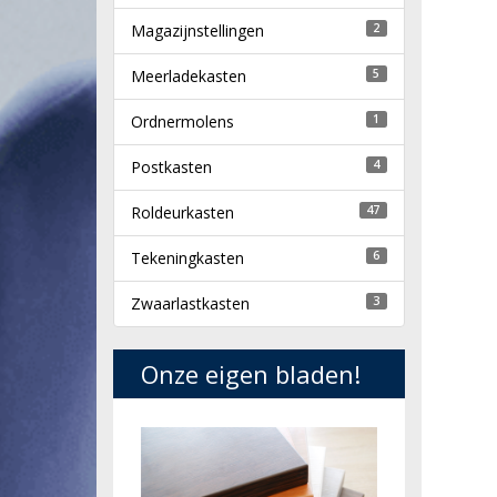
Magazijnstellingen
2
Meerladekasten
5
Ordnermolens
1
Postkasten
4
Roldeurkasten
47
Tekeningkasten
6
Zwaarlastkasten
3
Onze eigen bladen!