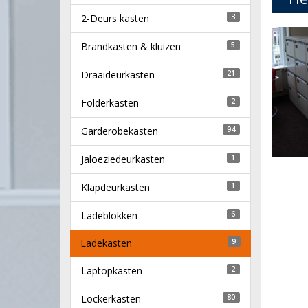
2-Deurs kasten
3
Brandkasten & kluizen
5
Draaideurkasten
21
Folderkasten
2
Garderobekasten
94
Jaloeziedeurkasten
1
Klapdeurkasten
1
Ladeblokken
6
Ladekasten
9
Laptopkasten
2
Lockerkasten
80