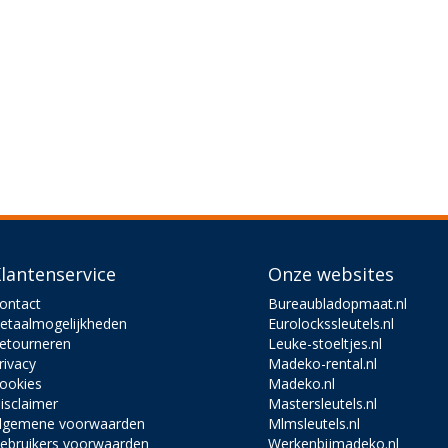
lantenservice
Onze websites
ontact
Bureaubladopmaat.nl
etaalmogelijkheden
Eurolockssleutels.nl
etourneren
Leuke-stoeltjes.nl
rivacy
Madeko-rental.nl
ookies
Madeko.nl
isclaimer
Mastersleutels.nl
lgemene voorwaarden
Mlmsleutels.nl
ebruikers voorwaarden
Werkenbijmadeko.nl