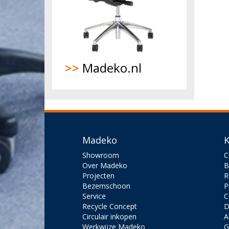
>>
Madeko.nl
Madeko
K
Showroom
C
Over Madeko
B
Projecten
R
Bezemschoon
P
Service
C
Recycle Concept
D
Circulair inkopen
A
Werkwijze Madeko
G