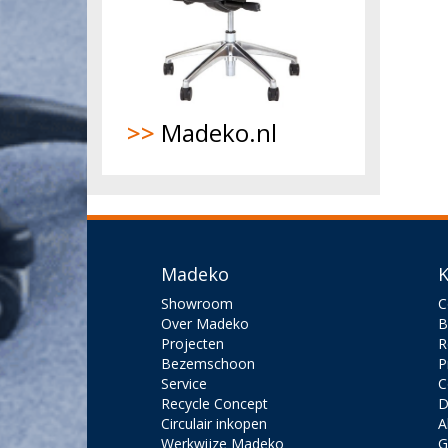
>>
Madeko.nl
Madeko
K
Showroom
C
Over Madeko
B
Projecten
R
Bezemschoon
P
Service
C
Recycle Concept
D
Circulair inkopen
A
Werkwijze Madeko
G