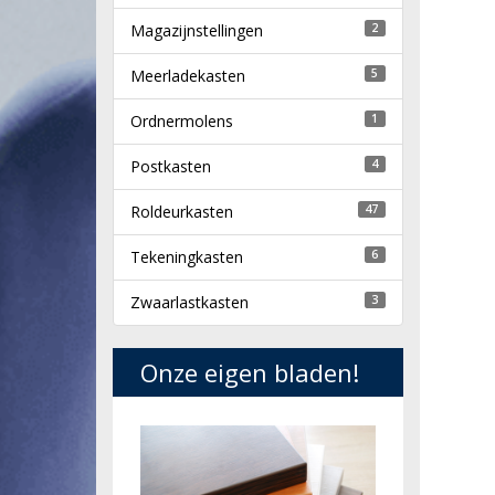
Magazijnstellingen
2
Meerladekasten
5
Ordnermolens
1
Postkasten
4
Roldeurkasten
47
Tekeningkasten
6
Zwaarlastkasten
3
Onze eigen bladen!