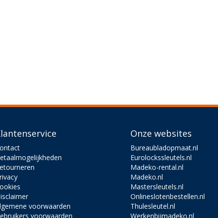
lantenservice
Onze websites
ontact
Bureaubladopmaat.nl
etaalmogelijkheden
Eurolockssleutels.nl
etourneren
Madeko-rental.nl
rivacy
Madeko.nl
ookies
Mastersleutels.nl
isclaimer
Onlineslotenbestellen.nl
lgemene voorwaarden
Thulesleutel.nl
ebruikers voorwaarden
Werkenbijmadeko.nl