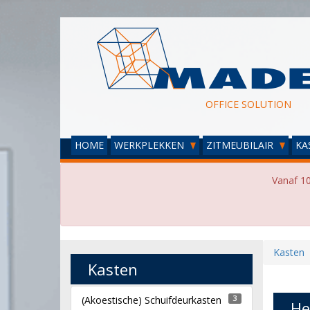
OFFICE SOLUTION
HOME
WERKPLEKKEN
ZITMEUBILAIR
KA
Vanaf 10
Kasten
Kasten
(Akoestische) Schuifdeurkasten
3
He