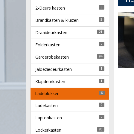
2-Deurs kasten
3
Brandkasten & kluizen
5
Draaideurkasten
21
Folderkasten
2
Garderobekasten
94
Jaloeziedeurkasten
1
Klapdeurkasten
1
Ladeblokken
6
Ladekasten
9
Laptopkasten
2
Lockerkasten
80