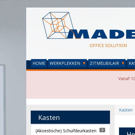
OFFICE SOLUTION
HOME
WERKPLEKKEN
ZITMEUBILAIR
KA
Vanaf 10
Kasten
Kasten
(Akoestische) Schuifdeurkasten
3
He