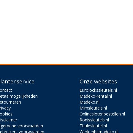
lantenservice
Onze websites
ontact
Eurolockssleutels.nl
etaalmogelijkheden
Madeko-rental.nl
etourneren
Madeko.nl
rivacy
Mlmsleutels.nl
ookies
Onlineslotenbestellen.nl
isclaimer
Ronissleutels.nl
lgemene voorwaarden
Thulesleutel.nl
ebruikers voorwaarden
Werkenbijmadeko.nl