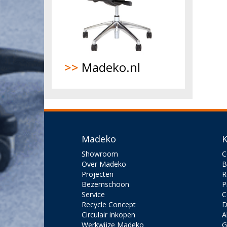
>>
Madeko.nl
Madeko
K
Showroom
C
Over Madeko
B
Projecten
R
Bezemschoon
P
Service
C
Recycle Concept
D
Circulair inkopen
A
Werkwijze Madeko
G