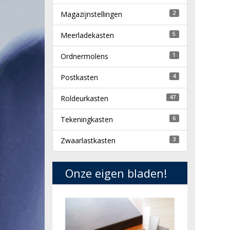
Magazijnstellingen
2
Meerladekasten
5
Ordnermolens
1
Postkasten
4
Roldeurkasten
47
Tekeningkasten
6
Zwaarlastkasten
3
Onze eigen bladen!