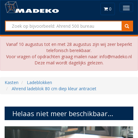
Toggl
0
navig
Vanaf 10 augustus tot en met 28 augustus zijn wij zeer beperkt
telefonisch bereikbaar.
Voor vragen of opdrachten graag mailen naar: info@madeko.nl
Deze mail wordt dagelijks gelezen.
Kasten
Ladeblokken
Ahrend ladeblok 80 cm diep kleur antraciet
Helaas niet meer beschikbaar...