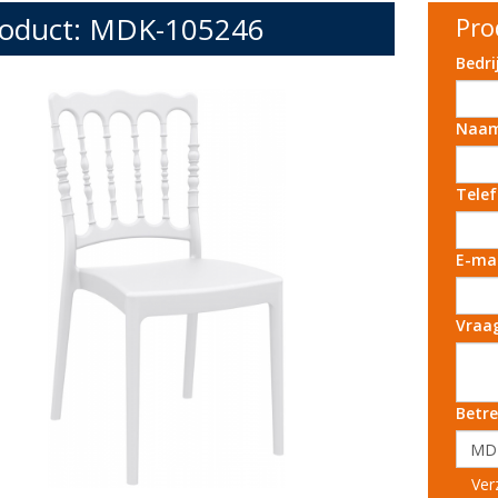
oduct: MDK-105246
Pro
Bedr
Naa
Tele
E-ma
Vraa
Betre
Ver