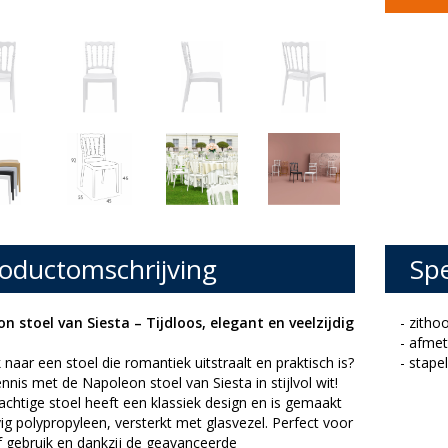
oductomschrijving
Spe
n stoel van Siesta – Tijdloos, elegant en veelzijdig
- zitho
- afmet
naar een stoel die romantiek uitstraalt en praktisch is?
- stape
nis met de Napoleon stoel van Siesta in stijlvol wit!
chtige stoel heeft een klassiek design en is gemaakt
ig polypropyleen, versterkt met glasvezel. Perfect voor
f gebruik en dankzij de geavanceerde