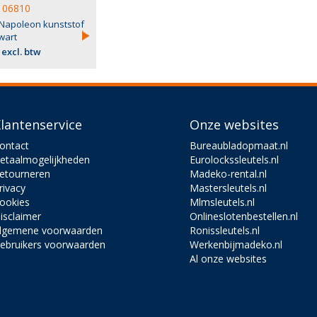
06810
 Napoleon kunststof
wart
 excl. btw
lantenservice
Onze websites
ontact
Bureaubladopmaat.nl
etaalmogelijkheden
Eurolockssleutels.nl
etourneren
Madeko-rental.nl
rivacy
Mastersleutels.nl
ookies
Mlmsleutels.nl
isclaimer
Onlineslotenbestellen.nl
lgemene voorwaarden
Ronissleutels.nl
ebruikers voorwaarden
Werkenbijmadeko.nl
Al onze websites