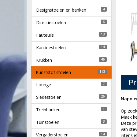
Designstoelen en banken
4
Directiestoelen
6
Fauteuils
13
Kantinestoelen
14
Krukken
46
Kunststof stoelen
113
Pr
Lounge
7
Sledestoelen
26
Napoleo
Treinbanken
1
Op zoek 
Maak ken
Tuinstoelen
3
Deze pra
van stev
Vergaderstoelen
14
intensie