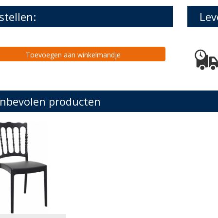
stellen:
Lev
Toevoegen aan winkelmandje
nbevolen producten