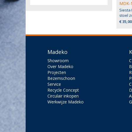
MDK-1
Siesta
stoel z
€ 35,00
Madeko
K
Showroom
C
Over Madeko
B
Projecten
R
Bezemschoon
P
Service
C
Recycle Concept
D
Circulair inkopen
A
Werkwijze Madeko
G