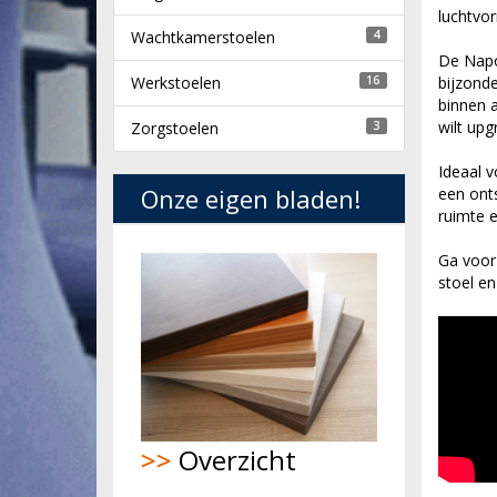
luchtvo
Wachtkamerstoelen
4
De Napol
Werkstoelen
16
bijzonde
binnen a
wilt upg
Zorgstoelen
3
Ideaal 
Onze eigen bladen!
een onts
ruimte e
Ga voor 
stoel en
>>
Overzicht