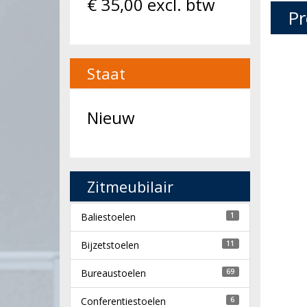
€
35,00
excl. btw
Pr
Staat
Nieuw
Zitmeubilair
Baliestoelen
1
Bijzetstoelen
11
Bureaustoelen
69
Conferentiestoelen
6