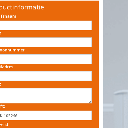
ductinformatie
ijfsnaam
m
foonnummer
iladres
g
ft:
zend