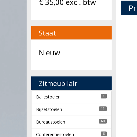
€
35,00
excl. btw
Pr
Staat
Nieuw
Zitmeubilair
Baliestoelen
1
Bijzetstoelen
11
Bureaustoelen
69
Conferentiestoelen
6