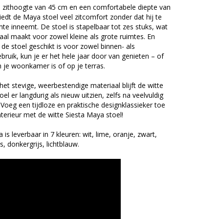
 zithoogte van 45 cm en een comfortabele diepte van
edt de Maya stoel veel zitcomfort zonder dat hij te
mte inneemt. De stoel is stapelbaar tot zes stuks, wat
al maakt voor zowel kleine als grote ruimtes. En
de stoel geschikt is voor zowel binnen- als
bruik, kun je er het hele jaar door van genieten – of
n je woonkamer is of op je terras.
het stevige, weerbestendige materiaal blijft de witte
el er langdurig als nieuw uitzien, zelfs na veelvuldig
 Voeg een tijdloze en praktische designklassieker toe
nterieur met de witte Siesta Maya stoel!
is leverbaar in 7 kleuren: wit, lime, oranje, zwart,
js, donkergrijs, lichtblauw.