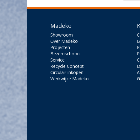
Madeko
K
Showroom
C
Over Madeko
B
Projecten
R
Bezemschoon
P
Service
C
Recycle Concept
D
Circulair inkopen
A
Werkwijze Madeko
G