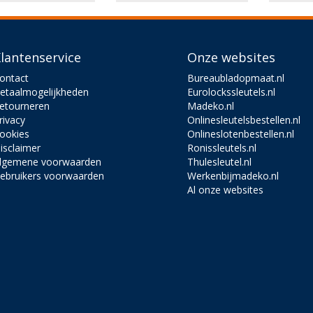
lantenservice
Onze websites
ontact
Bureaubladopmaat.nl
etaalmogelijkheden
Eurolockssleutels.nl
etourneren
Madeko.nl
rivacy
Onlinesleutelsbestellen.nl
ookies
Onlineslotenbestellen.nl
isclaimer
Ronissleutels.nl
lgemene voorwaarden
Thulesleutel.nl
ebruikers voorwaarden
Werkenbijmadeko.nl
Al onze websites