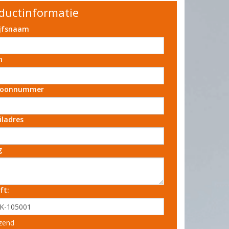
ductinformatie
ijfsnaam
m
foonnummer
iladres
g
ft:
zend