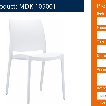
oduct: MDK-105001
Pro
Bedr
Naa
Tele
E-ma
Vraa
Betre
Ver