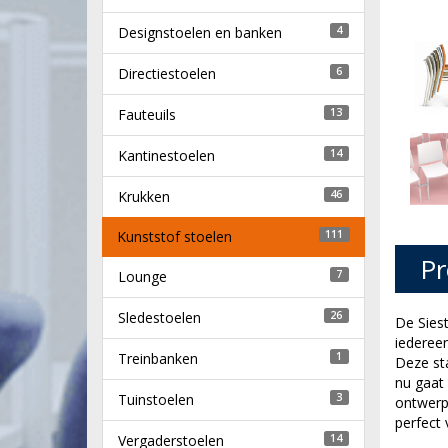
Designstoelen en banken
4
Directiestoelen
6
Fauteuils
13
Kantinestoelen
14
Krukken
46
Kunststof stoelen
111
Pr
Lounge
7
Sledestoelen
26
De Siest
iedereen
Treinbanken
1
Deze sta
nu gaat 
Tuinstoelen
3
ontwerp 
perfect 
Vergaderstoelen
14