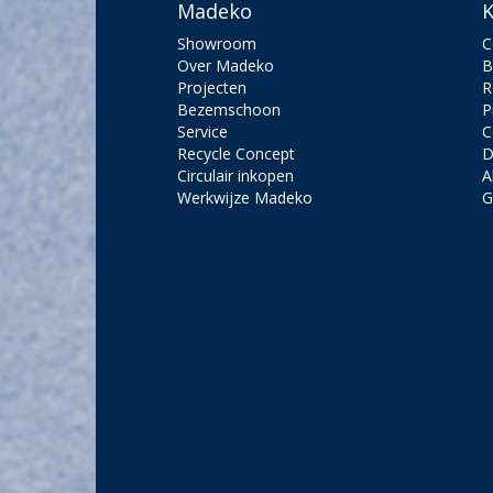
Madeko
K
Showroom
C
Over Madeko
B
Projecten
R
Bezemschoon
P
Service
C
Recycle Concept
D
Circulair inkopen
A
Werkwijze Madeko
G