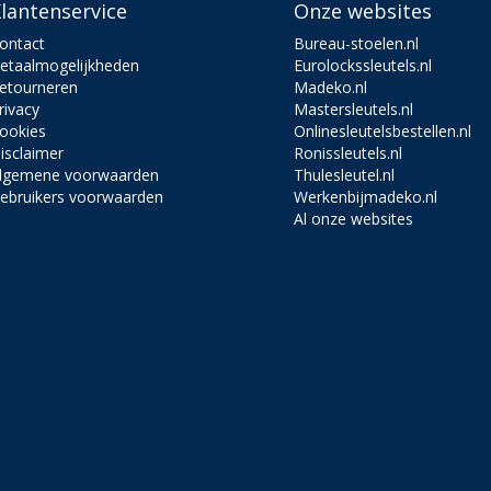
lantenservice
Onze websites
ontact
Bureau-stoelen.nl
etaalmogelijkheden
Eurolockssleutels.nl
etourneren
Madeko.nl
rivacy
Mastersleutels.nl
ookies
Onlinesleutelsbestellen.nl
isclaimer
Ronissleutels.nl
lgemene voorwaarden
Thulesleutel.nl
ebruikers voorwaarden
Werkenbijmadeko.nl
Al onze websites