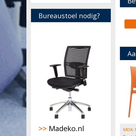
Be
Bureaustoel nodig?
Aa
>>
Madeko.nl
MDK-1