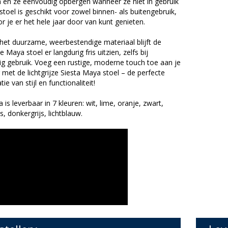
n en ze eenvoudig opbergen wanneer ze niet in gebruik
 stoel is geschikt voor zowel binnen- als buitengebruik,
 je er het hele jaar door van kunt genieten.
het duurzame, weerbestendige materiaal blijft de
ze Maya stoel er langdurig fris uitzien, zelfs bij
ig gebruik. Voeg een rustige, moderne touch toe aan je
r met de lichtgrijze Siesta Maya stoel – de perfecte
ie van stijl en functionaliteit!
is leverbaar in 7 kleuren: wit, lime, oranje, zwart,
js, donkergrijs, lichtblauw.