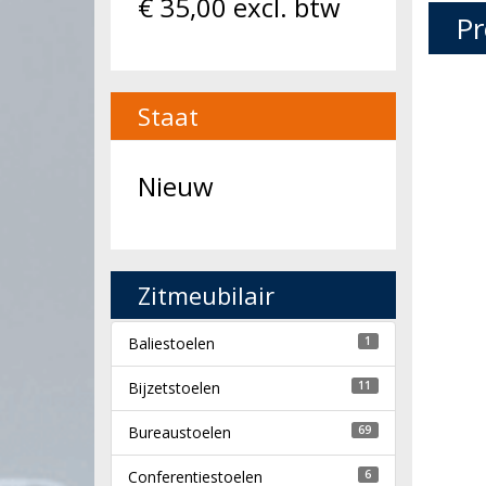
€
35,00
excl. btw
Pr
Staat
Nieuw
Zitmeubilair
Baliestoelen
1
Bijzetstoelen
11
Bureaustoelen
69
Conferentiestoelen
6