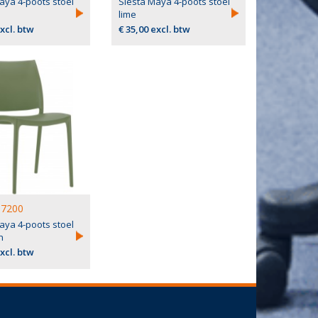
aya 4-poots stoel
Siesta Maya 4-poots stoel
lime
excl. btw
€ 35,00 excl. btw
7200
aya 4-poots stoel
n
excl. btw