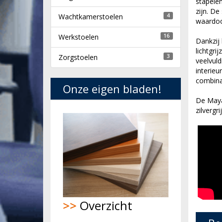
stapele
zijn. De
Wachtkamerstoelen
4
waardoor
Werkstoelen
16
Dankzij 
lichtgrij
Zorgstoelen
3
veelvuld
interieu
combinat
Onze eigen bladen!
De Maya 
zilvergri
>>
Overzicht