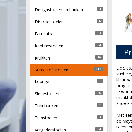
Designstoelen en banken
4
Directiestoelen
6
Fauteuils
13
Kantinestoelen
14
Pr
Krukken
46
De Siest
Kunststof stoelen
113
subtiele
kleur pa
Lounge
7
omgeving
je woonk
Sledestoelen
26
maakt de
andere k
Treinbanken
1
Met een
Tuinstoelen
3
de Maya 
is een p
Vergaderstoelen
14