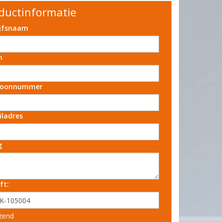
ductinformatie
ijfsnaam
m
foonnummer
iladres
g
ft:
zend