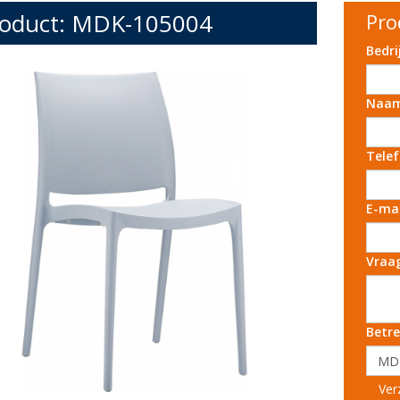
oduct: MDK-105004
Pro
Bedr
Naa
Tele
E-ma
Vraa
Betre
Ver