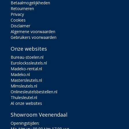
Betaalmogelijkheden
Retourneren
Privacy
Cookies
Disclaimer
Algemene voorwaarden
Gebruikers voorwaarden
Onze websites
Bureau-stoelen.nl
Eurolockssleutels.nl
Madeko-rental.nl
Madeko.nl
Mastersleutels.nl
Mlmsleutels.nl
Onlinesleutelsbestellen.nl
Thulesleutel.nl
Al onze websites
Showroom Veenendaal
Openingstijden:
Ma. t/m vr.: 09.00 t/m 17.00 uur