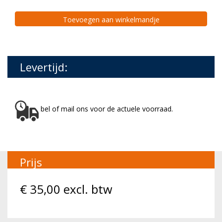
Toevoegen aan winkelmandje
Levertijd:
bel of mail ons voor de actuele voorraad.
Prijs
€
35,00
excl. btw