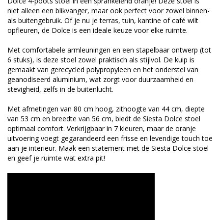
Dolce 4-poots stoel in een sprankelend oranje! Deze stoel is
niet alleen een blikvanger, maar ook perfect voor zowel binnen-
als buitengebruik. Of je nu je terras, tuin, kantine of café wilt
opfleuren, de Dolce is een ideale keuze voor elke ruimte.
Met comfortabele armleuningen en een stapelbaar ontwerp (tot
6 stuks), is deze stoel zowel praktisch als stijlvol. De kuip is
gemaakt van gerecycled polypropyleen en het onderstel van
geanodiseerd aluminium, wat zorgt voor duurzaamheid en
stevigheid, zelfs in de buitenlucht.
Met afmetingen van 80 cm hoog, zithoogte van 44 cm, diepte
van 53 cm en breedte van 56 cm, biedt de Siesta Dolce stoel
optimaal comfort. Verkrijgbaar in 7 kleuren, maar de oranje
uitvoering voegt gegarandeerd een frisse en levendige touch toe
aan je interieur. Maak een statement met de Siesta Dolce stoel
en geef je ruimte wat extra pit!