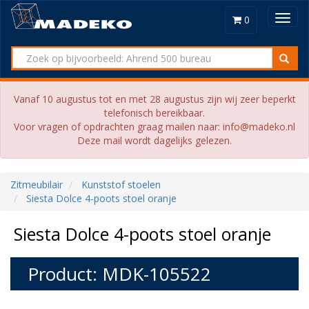
Toggl
0
navig
Vanaf 10 augustus tot en met 28 augustus zijn wij zeer beperkt
telefonisch bereikbaar.
Voor vragen of opdrachten graag mailen naar: info@madeko.nl
Deze mail wordt dagelijks gelezen.
Zitmeubilair
Kunststof stoelen
Siesta Dolce 4-poots stoel oranje
Siesta Dolce 4-poots stoel oranje
Product: MDK-105522