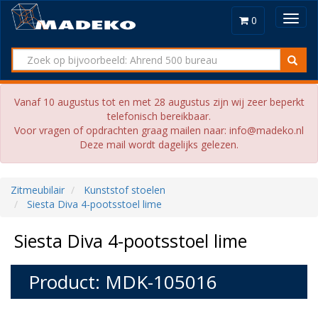
Toggl
0
navig
Vanaf 10 augustus tot en met 28 augustus zijn wij zeer beperkt
telefonisch bereikbaar.
Voor vragen of opdrachten graag mailen naar: info@madeko.nl
Deze mail wordt dagelijks gelezen.
Zitmeubilair
Kunststof stoelen
Siesta Diva 4-pootsstoel lime
Siesta Diva 4-pootsstoel lime
Product: MDK-105016