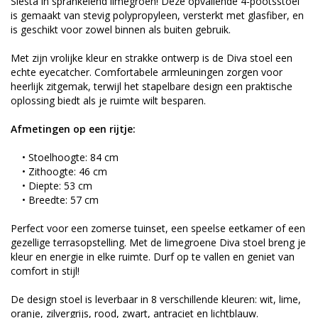
Siesta in sprankelend limegroen! Deze opvallende 4-pootsstoel
is gemaakt van stevig polypropyleen, versterkt met glasfiber, en
is geschikt voor zowel binnen als buiten gebruik.
Met zijn vrolijke kleur en strakke ontwerp is de Diva stoel een
echte eyecatcher. Comfortabele armleuningen zorgen voor
heerlijk zitgemak, terwijl het stapelbare design een praktische
oplossing biedt als je ruimte wilt besparen.
Afmetingen op een rijtje:
• Stoelhoogte: 84 cm
• Zithoogte: 46 cm
• Diepte: 53 cm
• Breedte: 57 cm
Perfect voor een zomerse tuinset, een speelse eetkamer of een
gezellige terrasopstelling. Met de limegroene Diva stoel breng je
kleur en energie in elke ruimte. Durf op te vallen en geniet van
comfort in stijl!
De design stoel is leverbaar in 8 verschillende kleuren: wit, lime,
oranje, zilvergrijs, rood, zwart, antraciet en lichtblauw.