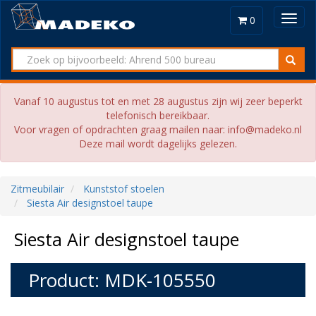
Toggl
0
navig
Vanaf 10 augustus tot en met 28 augustus zijn wij zeer beperkt
telefonisch bereikbaar.
Voor vragen of opdrachten graag mailen naar: info@madeko.nl
Deze mail wordt dagelijks gelezen.
Zitmeubilair
Kunststof stoelen
Siesta Air designstoel taupe
Siesta Air designstoel taupe
Product: MDK-105550