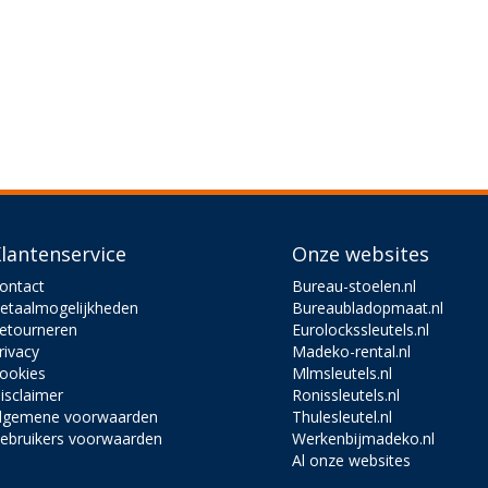
lantenservice
Onze websites
ontact
Bureau-stoelen.nl
etaalmogelijkheden
Bureaubladopmaat.nl
etourneren
Eurolockssleutels.nl
rivacy
Madeko-rental.nl
ookies
Mlmsleutels.nl
isclaimer
Ronissleutels.nl
lgemene voorwaarden
Thulesleutel.nl
ebruikers voorwaarden
Werkenbijmadeko.nl
Al onze websites