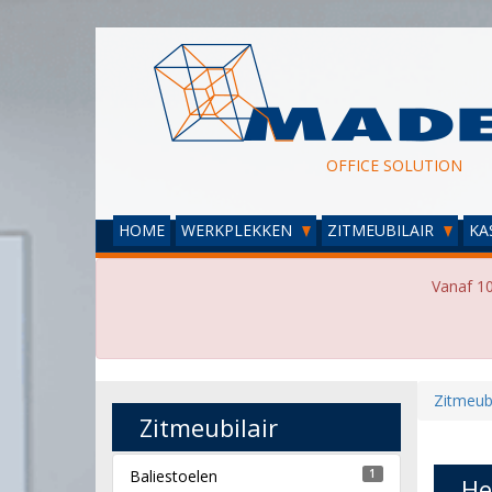
OFFICE SOLUTION
HOME
WERKPLEKKEN
ZITMEUBILAIR
KA
Vanaf 10
Zitmeubi
Zitmeubilair
Baliestoelen
1
He