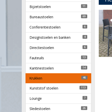
Bijzetstoelen
11
Bureaustoelen
69
Conferentiestoelen
6
Designstoelen en banken
4
Directiestoelen
6
Fauteuils
13
Kantinestoelen
14
Krukken
46
Kunststof stoelen
113
Lounge
7
Sledestoelen
26