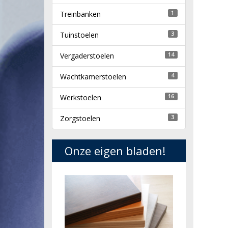
Treinbanken
1
Tuinstoelen
3
Vergaderstoelen
14
Wachtkamerstoelen
4
Werkstoelen
16
Zorgstoelen
3
Onze eigen bladen!