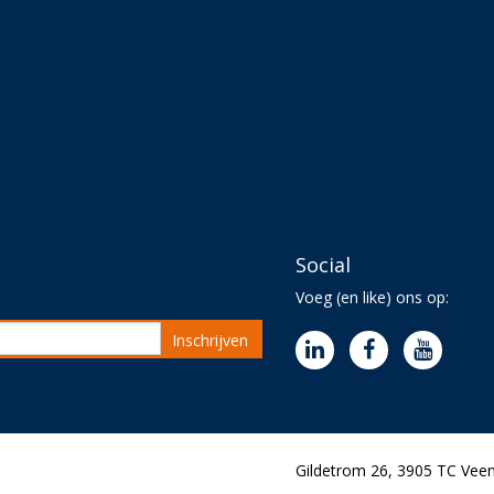
Social
Voeg (en like) ons op:
Inschrijven
Gildetrom 26, 3905 TC Veen