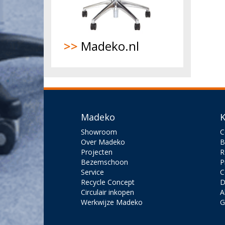
>>
Madeko.nl
Madeko
K
Showroom
C
Over Madeko
B
Projecten
R
Bezemschoon
P
Service
C
Recycle Concept
D
Circulair inkopen
A
Werkwijze Madeko
G