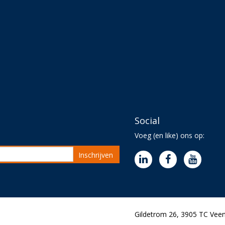
Social
Voeg (en like) ons op:
Inschrijven
Gildetrom 26, 3905 TC Veen