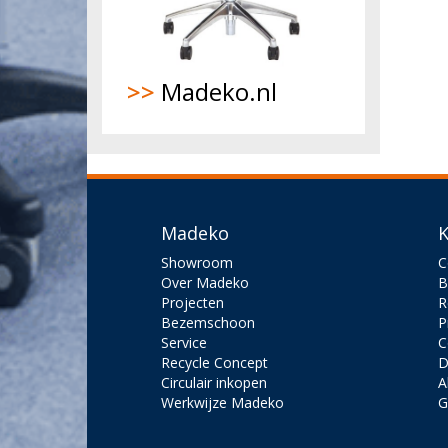
>>
Madeko.nl
Madeko
K
Showroom
C
Over Madeko
B
Projecten
R
Bezemschoon
P
Service
C
Recycle Concept
D
Circulair inkopen
A
Werkwijze Madeko
G