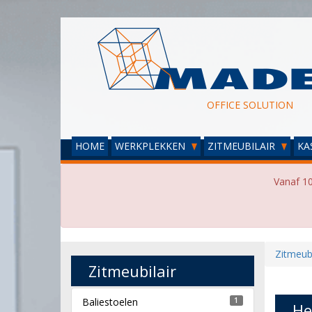
OFFICE SOLUTION
HOME
WERKPLEKKEN
ZITMEUBILAIR
KA
Vanaf 10
Zitmeubi
Zitmeubilair
Baliestoelen
1
He