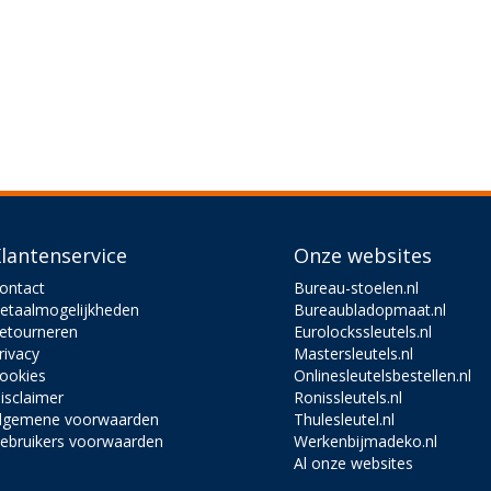
lantenservice
Onze websites
ontact
Bureau-stoelen.nl
etaalmogelijkheden
Bureaubladopmaat.nl
etourneren
Eurolockssleutels.nl
rivacy
Mastersleutels.nl
ookies
Onlinesleutelsbestellen.nl
isclaimer
Ronissleutels.nl
lgemene voorwaarden
Thulesleutel.nl
ebruikers voorwaarden
Werkenbijmadeko.nl
Al onze websites