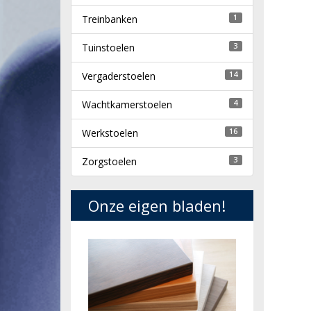
Treinbanken
1
Tuinstoelen
3
Vergaderstoelen
14
Wachtkamerstoelen
4
Werkstoelen
16
Zorgstoelen
3
Onze eigen bladen!