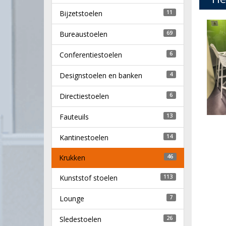
Bijzetstoelen
11
Bureaustoelen
69
Conferentiestoelen
6
Designstoelen en banken
4
Directiestoelen
6
Fauteuils
13
Kantinestoelen
14
Krukken
46
Kunststof stoelen
113
Lounge
7
Sledestoelen
26