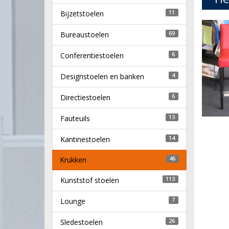
Bijzetstoelen
11
Bureaustoelen
69
Conferentiestoelen
6
Designstoelen en banken
4
Directiestoelen
6
Fauteuils
13
Kantinestoelen
14
Krukken
46
Kunststof stoelen
113
Lounge
7
Sledestoelen
26