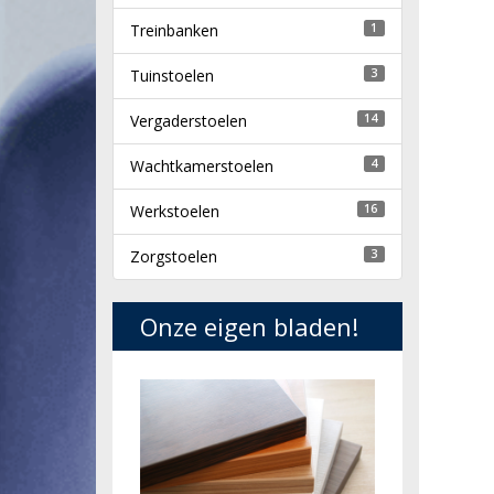
Treinbanken
1
Tuinstoelen
3
Vergaderstoelen
14
Wachtkamerstoelen
4
Werkstoelen
16
Zorgstoelen
3
Onze eigen bladen!