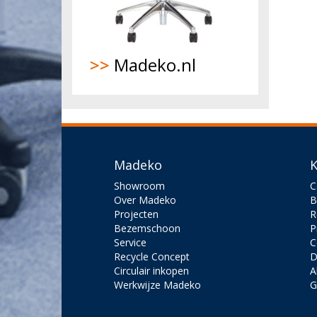
>>
Madeko.nl
Madeko
K
Showroom
C
Over Madeko
B
Projecten
R
Bezemschoon
P
Service
C
Recycle Concept
D
Circulair inkopen
A
Werkwijze Madeko
G