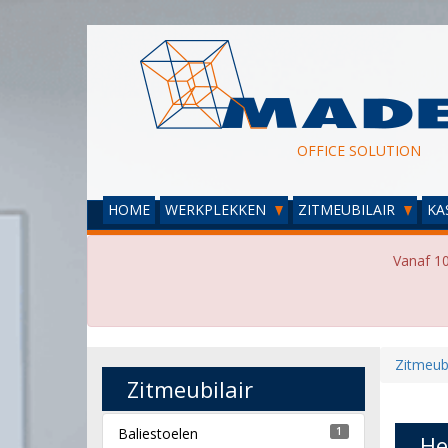
OFFICE SOLUTION
HOME
WERKPLEKKEN
ZITMEUBILAIR
KA
Vanaf 10
Zitmeubi
Zitmeubilair
Baliestoelen
1
He