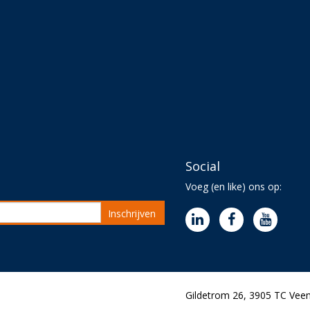
Social
Voeg (en like) ons op:
Inschrijven
Gildetrom 26, 3905 TC Veen