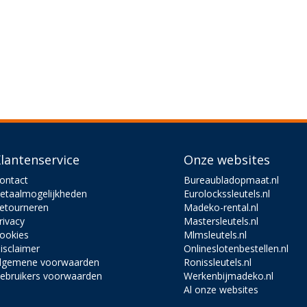
lantenservice
Onze websites
ontact
Bureaubladopmaat.nl
etaalmogelijkheden
Eurolockssleutels.nl
etourneren
Madeko-rental.nl
rivacy
Mastersleutels.nl
ookies
Mlmsleutels.nl
isclaimer
Onlineslotenbestellen.nl
lgemene voorwaarden
Ronissleutels.nl
ebruikers voorwaarden
Werkenbijmadeko.nl
Al onze websites