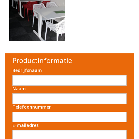
Productinformatie
Bedrijfsnaam
Naam
Telefoonnummer
E-mailadres