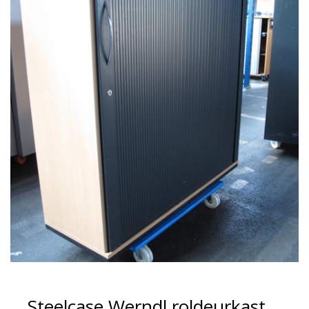
Steelcase Werndl roldeurkast