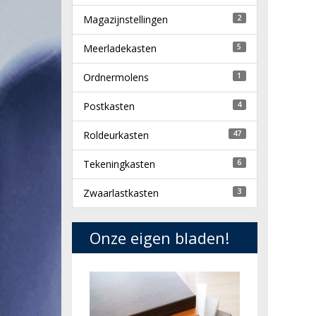
Magazijnstellingen
2
Meerladekasten
5
Ordnermolens
1
Postkasten
4
Roldeurkasten
47
Tekeningkasten
6
Zwaarlastkasten
3
Onze eigen bladen!