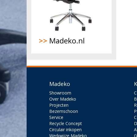
>>
Madeko.nl
Madeko
K
Showroom
C
Over Madeko
B
Projecten
R
Bezemschoon
P
Service
C
Recycle Concept
D
Circulair inkopen
A
Werkwijze Madeko
G