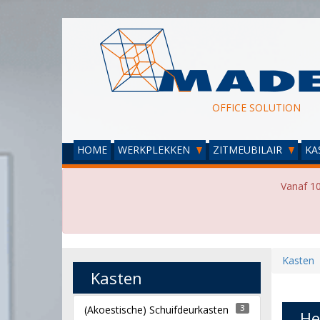
OFFICE SOLUTION
HOME
WERKPLEKKEN
ZITMEUBILAIR
KA
Vanaf 10
Kasten
Kasten
(Akoestische) Schuifdeurkasten
3
He