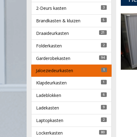
2-Deurs kasten
3
Brandkasten & kluizen
5
Draaideurkasten
21
Folderkasten
2
Garderobekasten
94
Jaloeziedeurkasten
1
Klapdeurkasten
1
Ladeblokken
6
Ladekasten
9
Laptopkasten
2
Lockerkasten
80