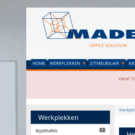
OFFICE SOLUTION
HOME
WERKPLEKKEN
ZITMEUBILAIR
KA
Vanaf 10
Werkple
Werkplekken
Bijzettafels
1
He