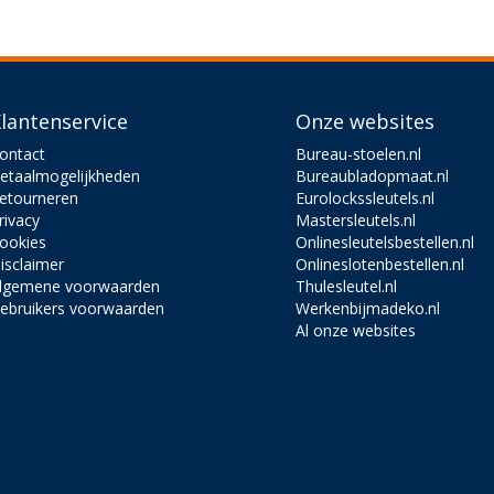
lantenservice
Onze websites
ontact
Bureau-stoelen.nl
etaalmogelijkheden
Bureaubladopmaat.nl
etourneren
Eurolockssleutels.nl
rivacy
Mastersleutels.nl
ookies
Onlinesleutelsbestellen.nl
isclaimer
Onlineslotenbestellen.nl
lgemene voorwaarden
Thulesleutel.nl
ebruikers voorwaarden
Werkenbijmadeko.nl
Al onze websites