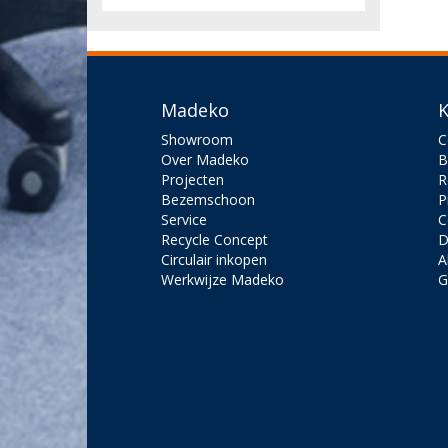
Madeko
K
Showroom
C
Over Madeko
B
Projecten
R
Bezemschoon
P
Service
C
Recycle Concept
D
Circulair inkopen
A
Werkwijze Madeko
G