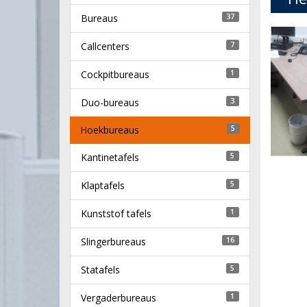
Bureaus
37
Callcenters
7
Cockpitbureaus
1
Duo-bureaus
3
Hoekbureaus
5
Kantinetafels
5
Klaptafels
5
Kunststof tafels
1
Slingerbureaus
16
Statafels
5
Vergaderbureaus
1