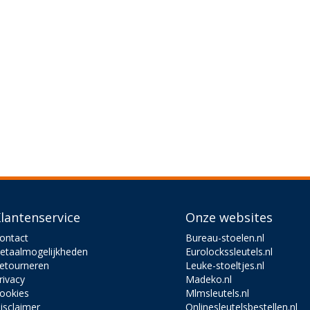
lantenservice
Onze websites
ontact
Bureau-stoelen.nl
etaalmogelijkheden
Eurolockssleutels.nl
etourneren
Leuke-stoeltjes.nl
rivacy
Madeko.nl
ookies
Mlmsleutels.nl
isclaimer
Onlinesleutelsbestellen.nl