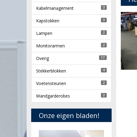
Kabelmanagement
3
Kapstokken
3
Lampen
2
Monitorarmen
2
Overig
17
Stekkerblokken
4
Voetensteunen
2
Wandgarderobes
2
Onze eigen bladen!