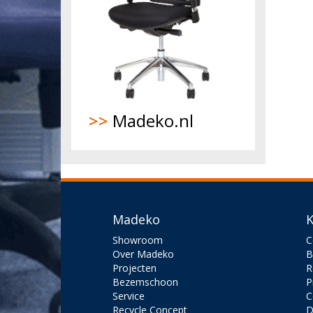
>>
Madeko.nl
Madeko
K
Showroom
C
Over Madeko
B
Projecten
R
Bezemschoon
P
Service
C
Recycle Concept
D