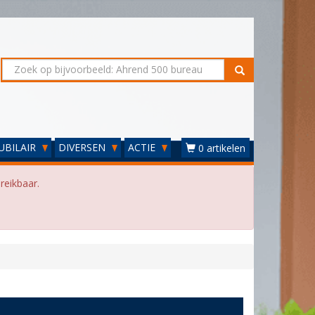
UBILAIR
DIVERSEN
ACTIE
0 artikelen
reikbaar.