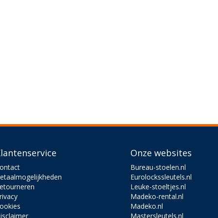
lantenservice
Onze websites
ontact
Bureau-stoelen.nl
etaalmogelijkheden
Eurolockssleutels.nl
etourneren
Leuke-stoeltjes.nl
rivacy
Madeko-rental.nl
ookies
Madeko.nl
isclaimer
Mastersleutels.nl