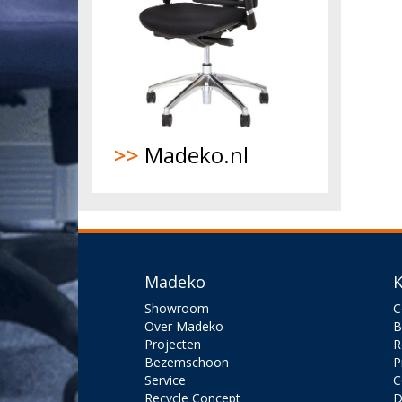
>>
Madeko.nl
Madeko
K
Showroom
C
Over Madeko
B
Projecten
R
Bezemschoon
P
Service
C
Recycle Concept
D