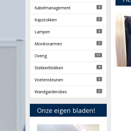
Kabelmanagement
3
Kapstokken
3
Lampen
2
Monitorarmen
2
Overig
17
Stekkerblokken
4
Voetensteunen
2
Wandgarderobes
2
Onze eigen bladen!