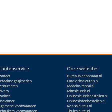
lantenservice
Onze websites
ontact
Bureaubladopmaat.nl
etaalmogelijkheden
Eurolockssleutels.nl
etourneren
Madeko-rental.nl
rivacy
Mlmsleutels.nl
ookies
Onlinesleutelsbestellen.nl
isclaimer
Onlineslotenbestellen.nl
lgemene voorwaarden
Ronissleutels.nl
ebruikers voorwaarden
Thulesleutel.nl