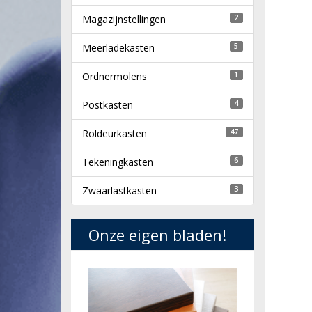
Magazijnstellingen
2
Meerladekasten
5
Ordnermolens
1
Postkasten
4
Roldeurkasten
47
Tekeningkasten
6
Zwaarlastkasten
3
Onze eigen bladen!