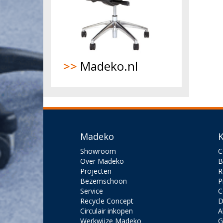
>>
Madeko.nl
Madeko
K
Showroom
C
Over Madeko
B
Projecten
R
Bezemschoon
P
Service
C
Recycle Concept
D
Circulair inkopen
A
Werkwijze Madeko
G