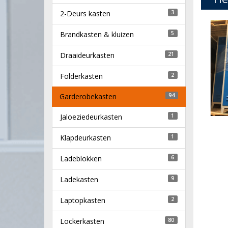
2-Deurs kasten
3
Brandkasten & kluizen
5
Draaideurkasten
21
Folderkasten
2
Garderobekasten
94
Jaloeziedeurkasten
1
Klapdeurkasten
1
Ladeblokken
6
Ladekasten
9
Laptopkasten
2
Lockerkasten
80