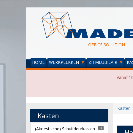
OFFICE SOLUTION
HOME
WERKPLEKKEN
ZITMEUBILAIR
KA
Vanaf 10
Kasten
Kasten
(Akoestische) Schuifdeurkasten
3
He