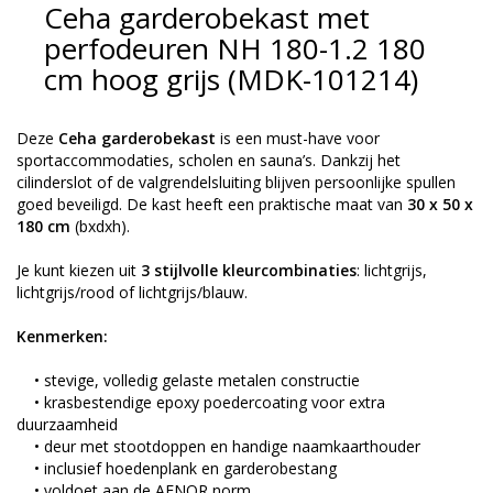
Ceha garderobekast met
perfodeuren NH 180-1.2 180
cm hoog grijs (MDK-101214)
Deze
Ceha garderobekast
is een must-have voor
sportaccommodaties, scholen en sauna’s. Dankzij het
cilinderslot of de valgrendelsluiting blijven persoonlijke spullen
goed beveiligd. De kast heeft een praktische maat van
30 x 50 x
180 cm
(bxdxh).
Je kunt kiezen uit
3 stijlvolle kleurcombinaties
: lichtgrijs,
lichtgrijs/rood of lichtgrijs/blauw.
Kenmerken:
• stevige, volledig gelaste metalen constructie
• krasbestendige epoxy poedercoating voor extra
duurzaamheid
• deur met stootdoppen en handige naamkaarthouder
• inclusief hoedenplank en garderobestang
• voldoet aan de AFNOR norm