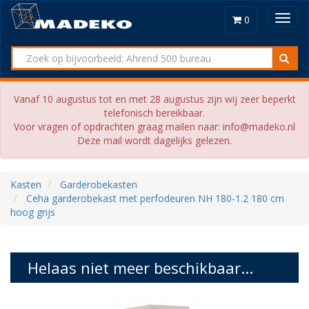
Toggl
0
navig
Vanaf 10 augustus tot en met 28 augustus zijn wij zeer beperkt
telefonisch bereikbaar.
Voor vragen of opdrachten graag mailen naar: info@madeko.nl
Deze mail wordt dagelijks gelezen.
Kasten
Garderobekasten
Ceha garderobekast met perfodeuren NH 180-1.2 180 cm
hoog grijs
Helaas niet meer beschikbaar...