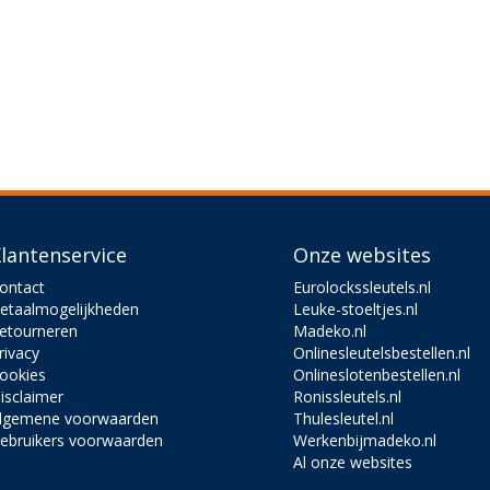
lantenservice
Onze websites
ontact
Eurolockssleutels.nl
etaalmogelijkheden
Leuke-stoeltjes.nl
etourneren
Madeko.nl
rivacy
Onlinesleutelsbestellen.nl
ookies
Onlineslotenbestellen.nl
isclaimer
Ronissleutels.nl
lgemene voorwaarden
Thulesleutel.nl
ebruikers voorwaarden
Werkenbijmadeko.nl
Al onze websites