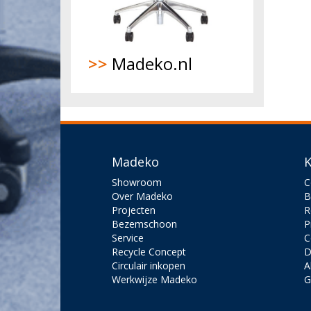
>>
Madeko.nl
Madeko
K
Showroom
C
Over Madeko
B
Projecten
R
Bezemschoon
P
Service
C
Recycle Concept
D
Circulair inkopen
A
Werkwijze Madeko
G