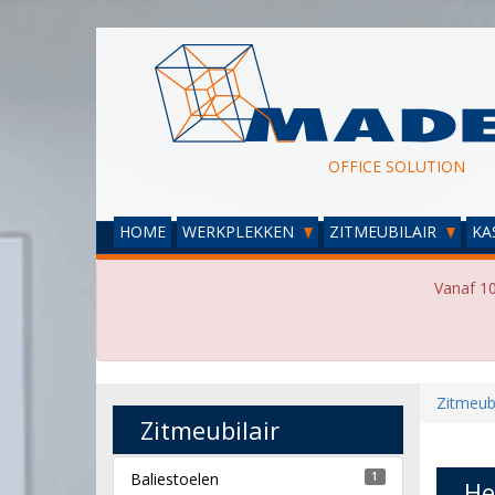
OFFICE SOLUTION
HOME
WERKPLEKKEN
ZITMEUBILAIR
KA
Vanaf 10
Zitmeubi
Zitmeubilair
Baliestoelen
1
He