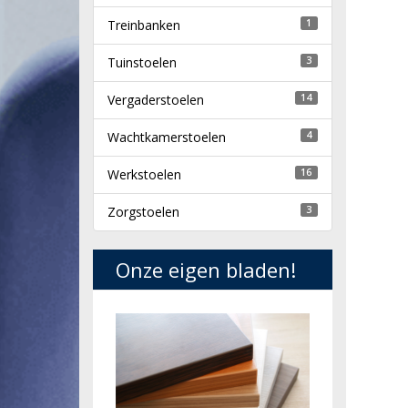
Treinbanken
1
Tuinstoelen
3
Vergaderstoelen
14
Wachtkamerstoelen
4
Werkstoelen
16
Zorgstoelen
3
Onze eigen bladen!