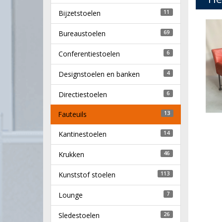
Bijzetstoelen
11
Bureaustoelen
69
Conferentiestoelen
6
Designstoelen en banken
4
Directiestoelen
6
Fauteuils
13
Kantinestoelen
14
Krukken
46
Kunststof stoelen
113
Lounge
7
Sledestoelen
26