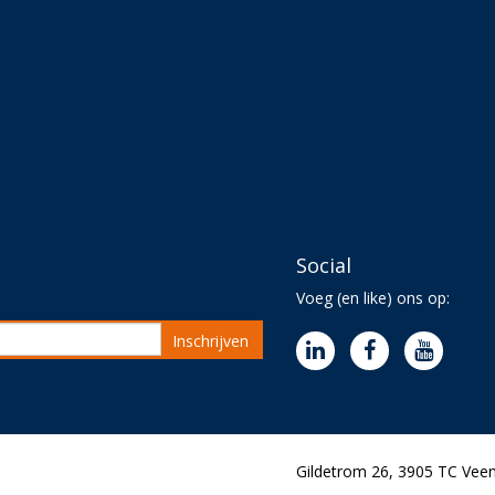
Social
Voeg (en like) ons op:
Inschrijven
Gildetrom 26, 3905 TC Veen