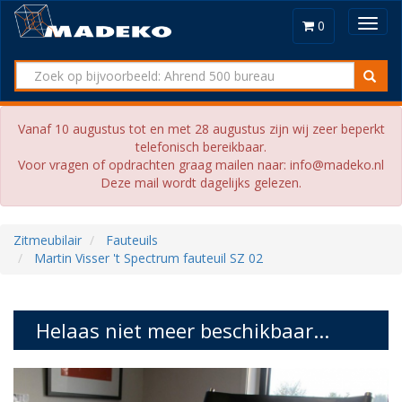
Toggl
0
navig
Vanaf 10 augustus tot en met 28 augustus zijn wij zeer beperkt
telefonisch bereikbaar.
Voor vragen of opdrachten graag mailen naar: info@madeko.nl
Deze mail wordt dagelijks gelezen.
Zitmeubilair
Fauteuils
Martin Visser 't Spectrum fauteuil SZ 02
Helaas niet meer beschikbaar...