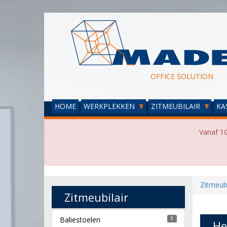
OFFICE SOLUTION
HOME
WERKPLEKKEN
ZITMEUBILAIR
KA
Vanaf 10
Zitmeubi
Zitmeubilair
Baliestoelen
1
He