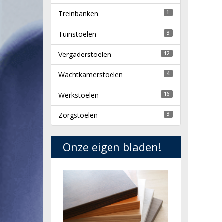
Treinbanken
1
Tuinstoelen
3
Vergaderstoelen
12
Wachtkamerstoelen
4
Werkstoelen
16
Zorgstoelen
3
Onze eigen bladen!