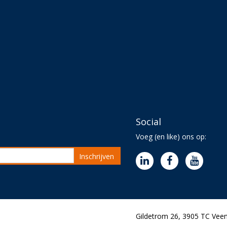
Social
Voeg (en like) ons op:
Inschrijven
Gildetrom 26, 3905 TC Veen