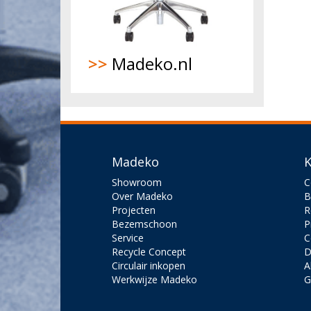
>>
Madeko.nl
Madeko
K
Showroom
C
Over Madeko
B
Projecten
R
Bezemschoon
P
Service
C
Recycle Concept
D
Circulair inkopen
A
Werkwijze Madeko
G