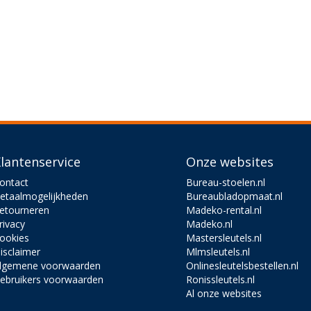
lantenservice
Onze websites
ontact
Bureau-stoelen.nl
etaalmogelijkheden
Bureaubladopmaat.nl
etourneren
Madeko-rental.nl
rivacy
Madeko.nl
ookies
Mastersleutels.nl
isclaimer
Mlmsleutels.nl
lgemene voorwaarden
Onlinesleutelsbestellen.nl
ebruikers voorwaarden
Ronissleutels.nl
Al onze websites