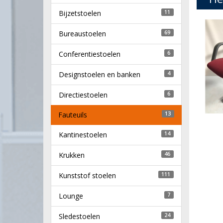
Bijzetstoelen
11
Bureaustoelen
69
Conferentiestoelen
6
Designstoelen en banken
4
Directiestoelen
6
Fauteuils
13
Kantinestoelen
14
Krukken
46
Kunststof stoelen
111
Lounge
7
Sledestoelen
24