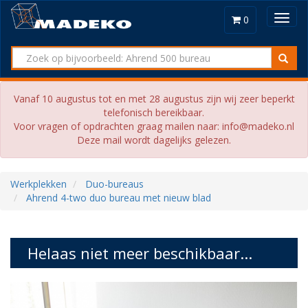
Toggl
0
navig
Vanaf 10 augustus tot en met 28 augustus zijn wij zeer beperkt
telefonisch bereikbaar.
Voor vragen of opdrachten graag mailen naar: info@madeko.nl
Deze mail wordt dagelijks gelezen.
Werkplekken
Duo-bureaus
Ahrend 4-two duo bureau met nieuw blad
Helaas niet meer beschikbaar...