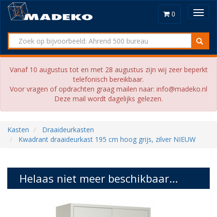
Toggl
0
navig
Vanaf 10 augustus tot en met 28 augustus zijn wij zeer beperkt
telefonisch bereikbaar.
Voor vragen of opdrachten graag mailen naar: info@madeko.nl
Deze mail wordt dagelijks gelezen.
Kasten
Draaideurkasten
Kwadrant draaideurkast 195 cm hoog grijs, zilver NIEUW
Helaas niet meer beschikbaar...