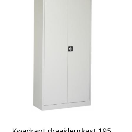
Kwadrant draaideurkast 195