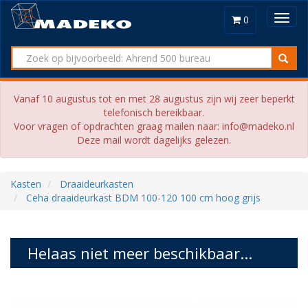
Toggl
0
navig
Vanaf 10 augustus tot en met 28 augustus zijn wij zeer beperkt
telefonisch bereikbaar.
Voor vragen of opdrachten graag mailen naar: info@madeko.nl
Deze mail wordt dagelijks gelezen.
Kasten
Draaideurkasten
Ceha draaideurkast BDM 100-120 100 cm hoog grijs
Helaas niet meer beschikbaar...