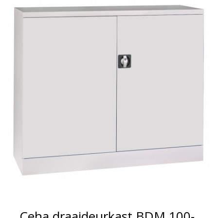
Ceha draaideurkast BDM 100-