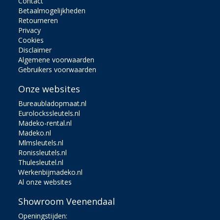
Contact
Betaalmogelijkheden
Retourneren
Privacy
Cookies
Disclaimer
Algemene voorwaarden
Gebruikers voorwaarden
Onze websites
Bureaubladopmaat.nl
Eurolockssleutels.nl
Madeko-rental.nl
Madeko.nl
Mlmsleutels.nl
Ronissleutels.nl
Thulesleutel.nl
Werkenbijmadeko.nl
Al onze websites
Showroom Veenendaal
Openingstijden: