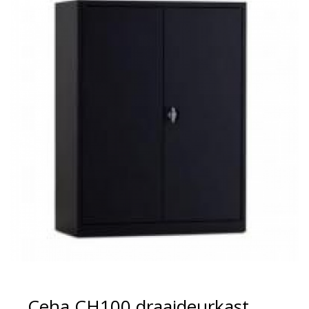
Ceha CH100 draaideurkast