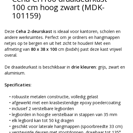
100 cm hoog zwart (MDK-
101159)
Deze
Ceha 2-deurskast
is ideaal voor kantoren, scholen en
andere werkruimtes. Perfect om je ordners en hangmappen
netjes op te bergen en uit het zicht te houden! Met een
afmeting van
80 x 38 x 100
cm (bxdxh) past deze kast vrijwel
overal.
De draaideurkast is beschikbaar in
drie kleuren
: grijs, zwart en
aluminium.
Specificaties:
• robuuste metalen constructie, volledig gelast
• afgewerkt met een krasbestendige epoxy poedercoating
• inclusief 2 verstelbare legborden
• legborden in hoogte verstelbaar in stappen van 35 mm
• elk legbord kan tot 50 kg dragen
• geschikt voor laterale hangmappen (spoorbreedte 33 cm)
• verstevigde deuren met stootdoppen, draaibaar tot 135°