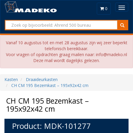
Toggl
0
navig
Vanaf 10 augustus tot en met 28 augustus zijn wij zeer beperkt
telefonisch bereikbaar.
Voor vragen of opdrachten graag mailen naar: info@madeko.nl
Deze mail wordt dagelijks gelezen.
Kasten
Draaideurkasten
CH CM 195 Bezemkast – 195x92x42 cm
CH CM 195 Bezemkast –
195x92x42 cm
Product: MDK-101277