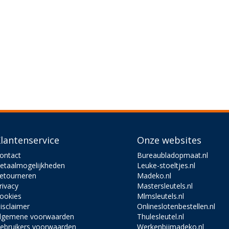
lantenservice
Onze websites
ontact
Bureaubladopmaat.nl
etaalmogelijkheden
Leuke-stoeltjes.nl
etourneren
Madeko.nl
rivacy
Mastersleutels.nl
ookies
Mlmsleutels.nl
isclaimer
Onlineslotenbestellen.nl
lgemene voorwaarden
Thulesleutel.nl
ebruikers voorwaarden
Werkenbijmadeko.nl