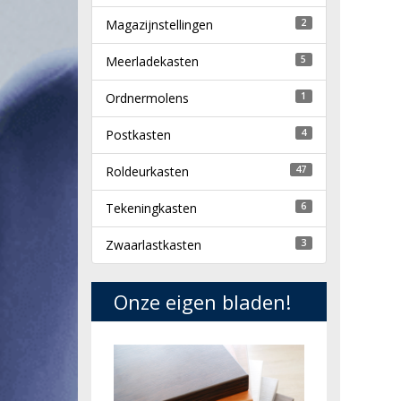
Magazijnstellingen
2
Meerladekasten
5
Ordnermolens
1
Postkasten
4
Roldeurkasten
47
Tekeningkasten
6
Zwaarlastkasten
3
Onze eigen bladen!