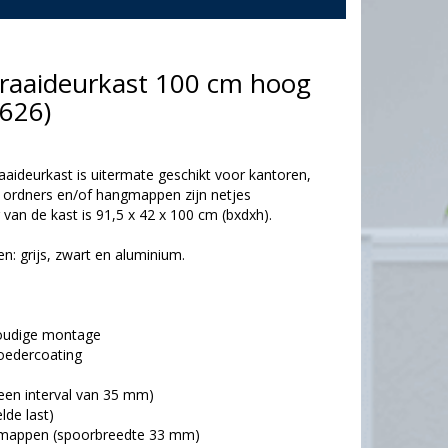
aaideurkast 100 cm hoog
626)
deurkast is uitermate geschikt voor kantoren,
ordners en/of hangmappen zijn netjes
 van de kast is 91,5 x 42 x 100 cm (bxdxh).
en: grijs, zwart en aluminium.
voudige montage
oedercoating
 een interval van 35 mm)
lde last)
ngmappen (spoorbreedte 33 mm)