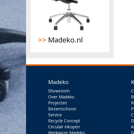
>>
Madeko.nl
Madeko
K
Showroom
C
Over Madeko
B
Projecten
R
Bezemschoon
P
Service
C
Recycle Concept
D
Circulair inkopen
A
Werkwijze Madeko
G