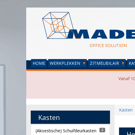
OFFICE SOLUTION
HOME
WERKPLEKKEN
ZITMEUBILAIR
KA
Vanaf 10
Kasten
Kasten
(Akoestische) Schuifdeurkasten
3
He