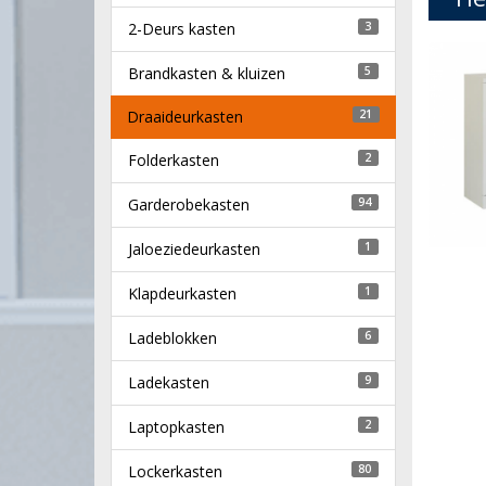
2-Deurs kasten
3
Brandkasten & kluizen
5
Draaideurkasten
21
Folderkasten
2
Garderobekasten
94
Jaloeziedeurkasten
1
Klapdeurkasten
1
Ladeblokken
6
Ladekasten
9
Laptopkasten
2
Lockerkasten
80