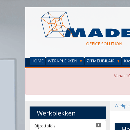
OFFICE SOLUTION
HOME
WERKPLEKKEN
ZITMEUBILAIR
KA
Vanaf 10
Werkple
Werkplekken
Bijzettafels
1
He