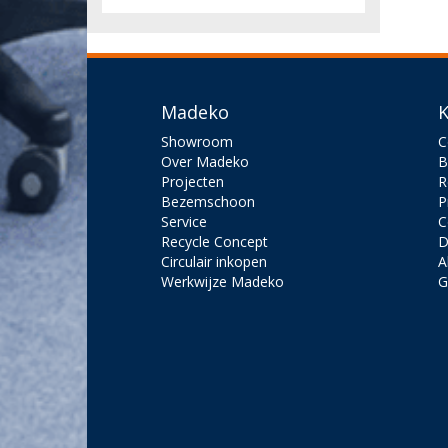
Madeko
K
Showroom
C
Over Madeko
B
Projecten
R
Bezemschoon
P
Service
C
Recycle Concept
D
Circulair inkopen
A
Werkwijze Madeko
G