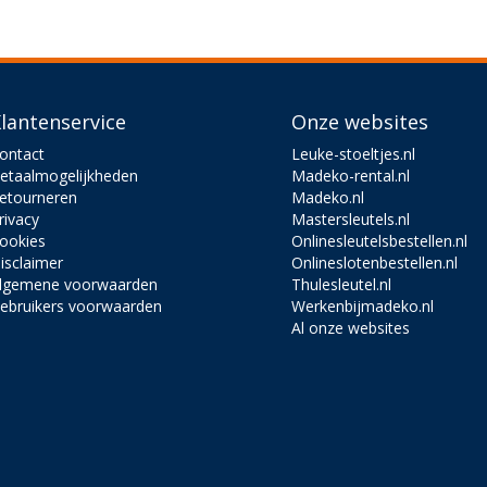
lantenservice
Onze websites
ontact
Leuke-stoeltjes.nl
etaalmogelijkheden
Madeko-rental.nl
etourneren
Madeko.nl
rivacy
Mastersleutels.nl
ookies
Onlinesleutelsbestellen.nl
isclaimer
Onlineslotenbestellen.nl
lgemene voorwaarden
Thulesleutel.nl
ebruikers voorwaarden
Werkenbijmadeko.nl
Al onze websites