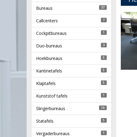
Bureaus
37
Callcenters
7
Cockpitbureaus
1
Duo-bureaus
3
Hoekbureaus
5
Kantinetafels
5
Klaptafels
5
Kunststof tafels
1
Slingerbureaus
16
Statafels
5
Vergaderbureaus
1