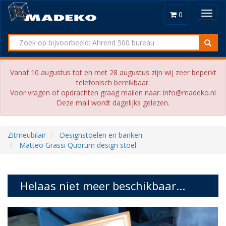
Toggl
0
navig
Vanaf 10 augustus tot en met 28 augustus zijn wij zeer beperkt
telefonisch bereikbaar.
Voor vragen of opdrachten graag mailen naar: info@madeko.nl
Deze mail wordt dagelijks gelezen.
Zitmeubilair
Designstoelen en banken
Matteo Grassi Quorum design stoel
Helaas niet meer beschikbaar...