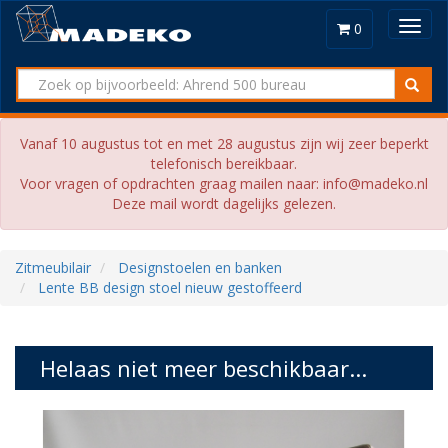
Toggl
0
navig
Vanaf 10 augustus tot en met 28 augustus zijn wij zeer beperkt
telefonisch bereikbaar.
Voor vragen of opdrachten graag mailen naar: info@madeko.nl
Deze mail wordt dagelijks gelezen.
Zitmeubilair
Designstoelen en banken
Lente BB design stoel nieuw gestoffeerd
Helaas niet meer beschikbaar...