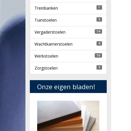
Treinbanken
1
Tuinstoelen
3
Vergaderstoelen
14
Wachtkamerstoelen
4
Werkstoelen
16
Zorgstoelen
3
Onze eigen bladen!