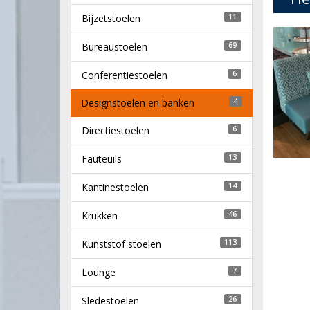
Bijzetstoelen
11
Bureaustoelen
69
Conferentiestoelen
6
Designstoelen en banken
4
Directiestoelen
6
Fauteuils
13
Kantinestoelen
14
Krukken
46
Kunststof stoelen
113
Lounge
7
Sledestoelen
26