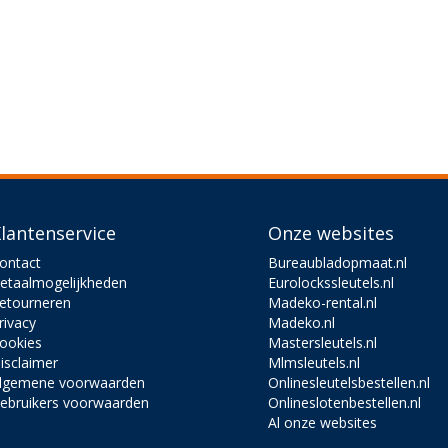
lantenservice
Onze websites
ontact
Bureaubladopmaat.nl
etaalmogelijkheden
Eurolockssleutels.nl
etourneren
Madeko-rental.nl
rivacy
Madeko.nl
ookies
Mastersleutels.nl
isclaimer
Mlmsleutels.nl
lgemene voorwaarden
Onlinesleutelsbestellen.nl
ebruikers voorwaarden
Onlineslotenbestellen.nl
Al onze websites