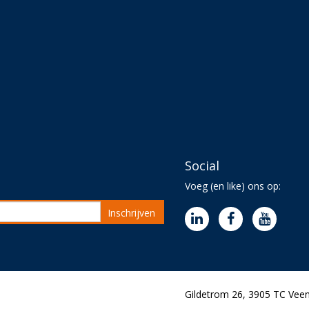
Social
Voeg (en like) ons op:
Inschrijven
Gildetrom 26, 3905 TC Veen