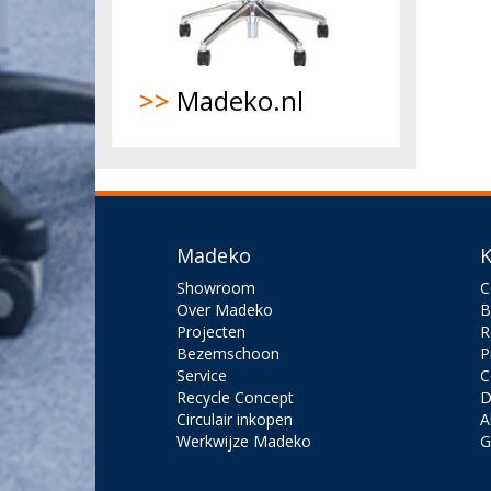
>>
Madeko.nl
Madeko
K
Showroom
C
Over Madeko
B
Projecten
R
Bezemschoon
P
Service
C
Recycle Concept
D
Circulair inkopen
A
Werkwijze Madeko
G