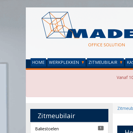
OFFICE SOLUTION
HOME
WERKPLEKKEN
ZITMEUBILAIR
KA
Vanaf 10
Zitmeubi
Zitmeubilair
Baliestoelen
1
He