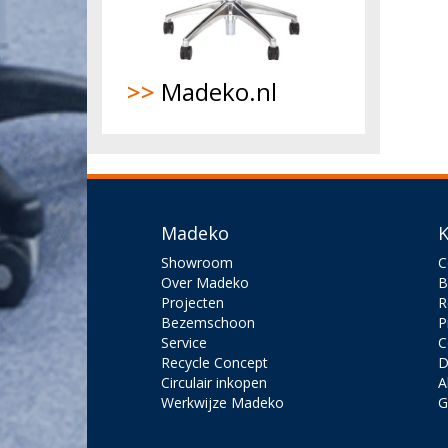
>>
Madeko.nl
Madeko
K
Showroom
C
Over Madeko
B
Projecten
R
Bezemschoon
P
Service
C
Recycle Concept
D
Circulair inkopen
A
Werkwijze Madeko
G