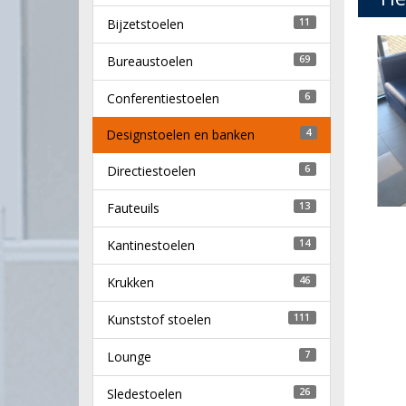
Bijzetstoelen
11
Bureaustoelen
69
Conferentiestoelen
6
Designstoelen en banken
4
Directiestoelen
6
Fauteuils
13
Kantinestoelen
14
Krukken
46
Kunststof stoelen
111
Lounge
7
Sledestoelen
26