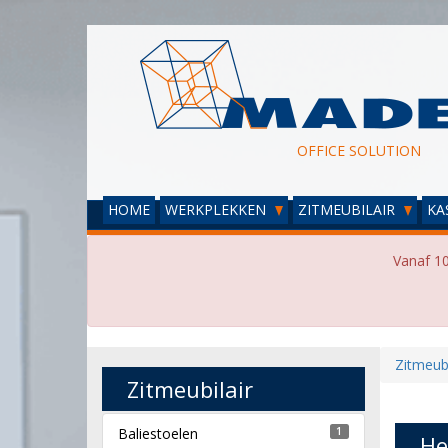
OFFICE SOLUTION
HOME
WERKPLEKKEN
ZITMEUBILAIR
KA
Vanaf 10
Zitmeubi
Zitmeubilair
Baliestoelen
1
He