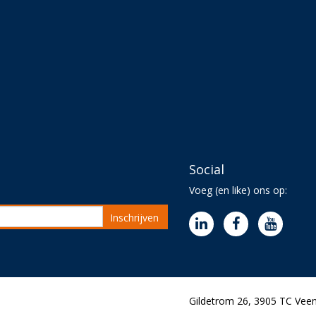
Social
Voeg (en like) ons op:
Inschrijven
Gildetrom 26, 3905 TC Veen