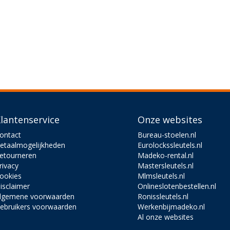
lantenservice
Onze websites
ontact
Bureau-stoelen.nl
etaalmogelijkheden
Eurolockssleutels.nl
etourneren
Madeko-rental.nl
rivacy
Mastersleutels.nl
ookies
Mlmsleutels.nl
isclaimer
Onlineslotenbestellen.nl
lgemene voorwaarden
Ronissleutels.nl
ebruikers voorwaarden
Werkenbijmadeko.nl
Al onze websites