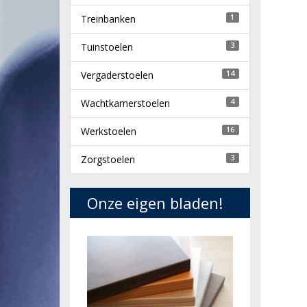
Treinbanken
1
Tuinstoelen
3
Vergaderstoelen
14
Wachtkamerstoelen
4
Werkstoelen
16
Zorgstoelen
3
Onze eigen bladen!