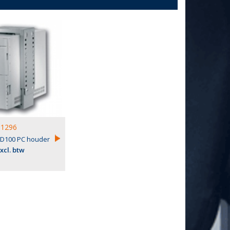
1296
D100 PC houder
excl. btw