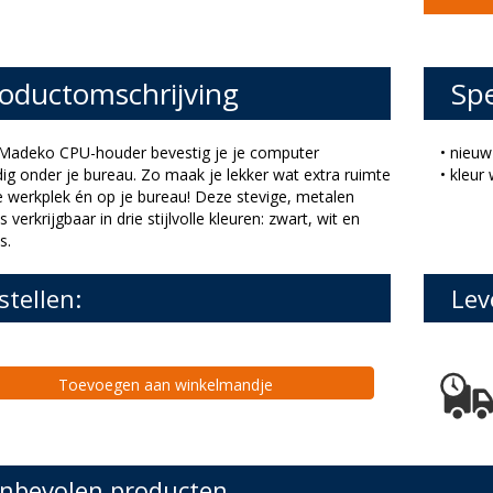
oductomschrijving
Spe
Madeko CPU-houder bevestig je je computer
• nieuw
ig onder je bureau. Zo maak je lekker wat extra ruimte
• kleur 
je werkplek én op je bureau! Deze stevige, metalen
 verkrijgbaar in drie stijlvolle kleuren: zwart, wit en
s.
stellen:
Lev
Toevoegen aan winkelmandje
nbevolen producten