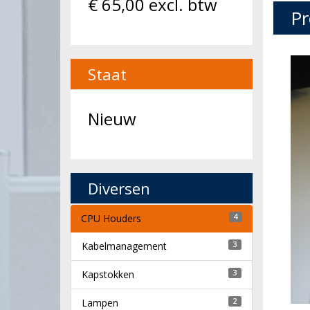
€
65,00
excl. btw
Pr
Staat
Nieuw
Diversen
CPU Houders
4
Kabelmanagement
3
Kapstokken
3
Lampen
2