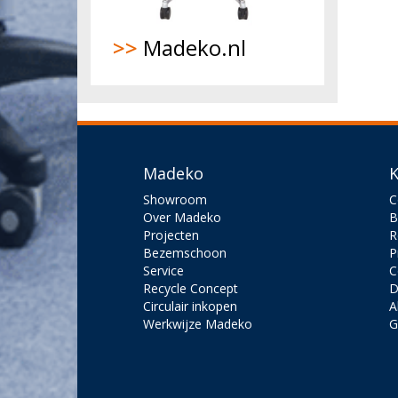
>>
Madeko.nl
Madeko
K
Showroom
C
Over Madeko
B
Projecten
R
Bezemschoon
P
Service
C
Recycle Concept
D
Circulair inkopen
A
Werkwijze Madeko
G