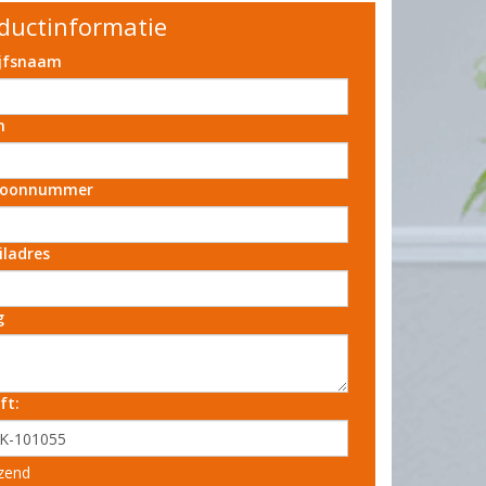
ductinformatie
ijfsnaam
m
foonnummer
iladres
g
ft:
zend