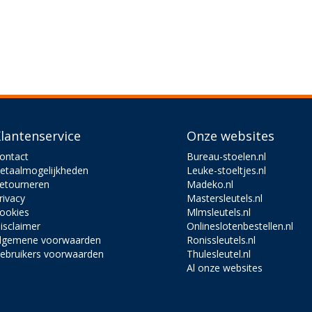
lantenservice
Onze websites
ontact
Bureau-stoelen.nl
etaalmogelijkheden
Leuke-stoeltjes.nl
etourneren
Madeko.nl
rivacy
Mastersleutels.nl
ookies
Mlmsleutels.nl
isclaimer
Onlineslotenbestellen.nl
lgemene voorwaarden
Ronissleutels.nl
ebruikers voorwaarden
Thulesleutel.nl
Al onze websites