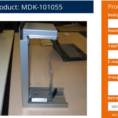
oduct: MDK-101055
Pro
Bedr
Naa
Tele
E-ma
Vraa
Betre
Ver