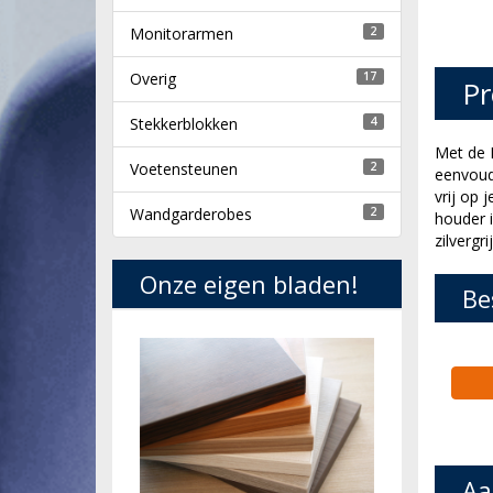
Monitorarmen
2
Overig
17
Pr
Stekkerblokken
4
Met de 
Voetensteunen
2
eenvoud
vrij op 
Wandgarderobes
2
houder is
zilvergrij
Onze eigen bladen!
Be
Aa