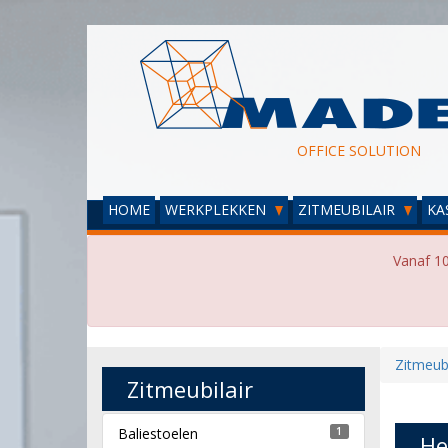
OFFICE SOLUTION
HOME
WERKPLEKKEN
ZITMEUBILAIR
KA
Vanaf 10
Zitmeubi
Zitmeubilair
Baliestoelen
1
He