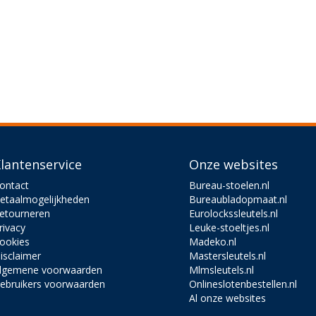
lantenservice
Onze websites
ontact
Bureau-stoelen.nl
etaalmogelijkheden
Bureaubladopmaat.nl
etourneren
Eurolockssleutels.nl
rivacy
Leuke-stoeltjes.nl
ookies
Madeko.nl
isclaimer
Mastersleutels.nl
lgemene voorwaarden
Mlmsleutels.nl
ebruikers voorwaarden
Onlineslotenbestellen.nl
Al onze websites