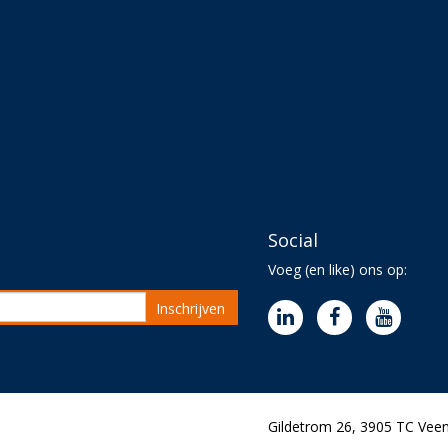
Social
Voeg (en like) ons op:
Inschrijven
Gildetrom 26, 3905 TC Veen