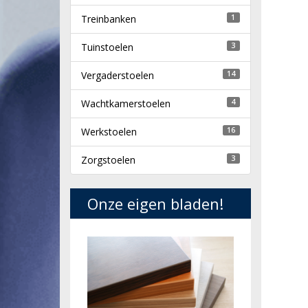
Treinbanken
1
Tuinstoelen
3
Vergaderstoelen
14
Wachtkamerstoelen
4
Werkstoelen
16
Zorgstoelen
3
Onze eigen bladen!