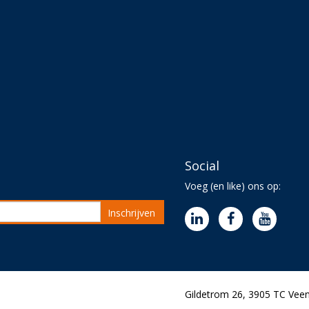
Social
Voeg (en like) ons op:
Inschrijven
Gildetrom 26, 3905 TC Veen