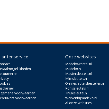
lantenservice
Onze websites
ontact
Madeko-rental.nl
etaalmogelijkheden
Madeko.nl
etourneren
Mastersleutels.nl
rivacy
Mlmsleutels.nl
ookies
Onlinesleutelsbestellen.nl
isclaimer
Ronissleutels.nl
lgemene voorwaarden
Thulesleutel.nl
ebruikers voorwaarden
Werkenbijmadeko.nl
Al onze websites