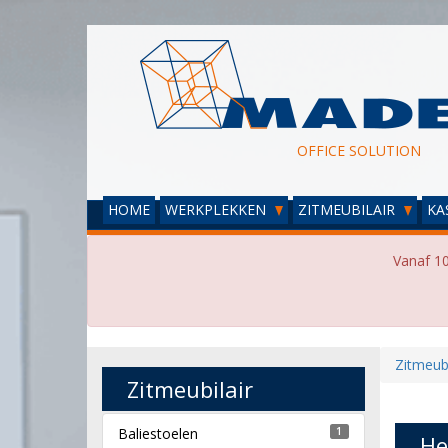
OFFICE SOLUTION
HOME
WERKPLEKKEN
ZITMEUBILAIR
KA
Vanaf 10
Zitmeubi
Zitmeubilair
Baliestoelen
1
He