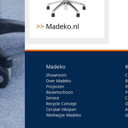
>>
Madeko.nl
Madeko
K
Showroom
C
Over Madeko
B
Projecten
R
Bezemschoon
P
Service
C
Recycle Concept
D
Circulair inkopen
A
Werkwijze Madeko
G