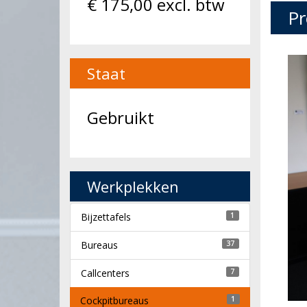
€
175,00
excl. btw
Pr
Staat
Gebruikt
Werkplekken
Bijzettafels
1
Bureaus
37
Callcenters
7
Cockpitbureaus
1