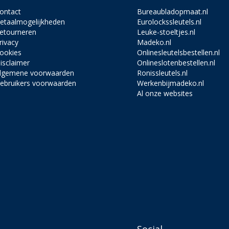
ontact
Bureaubladopmaat.nl
etaalmogelijkheden
Eurolockssleutels.nl
etourneren
Leuke-stoeltjes.nl
rivacy
Madeko.nl
ookies
Onlinesleutelsbestellen.nl
isclaimer
Onlineslotenbestellen.nl
lgemene voorwaarden
Ronissleutels.nl
ebruikers voorwaarden
Werkenbijmadeko.nl
Al onze websites