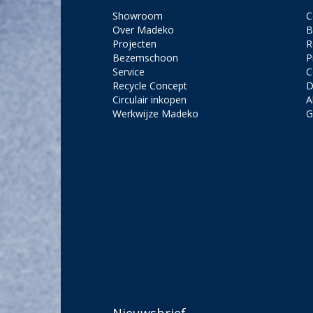
Showroom
C
Over Madeko
B
Projecten
R
Bezemschoon
P
Service
C
Recycle Concept
D
Circulair inkopen
A
Werkwijze Madeko
G