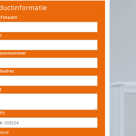
ductinformatie
ijfsnaam
m
foonnummer
iladres
g
ft:
zend