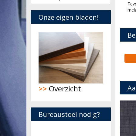
Teve
mela
Onze eigen bladen!
Be
Aa
>>
Overzicht
Bureaustoel nodig?