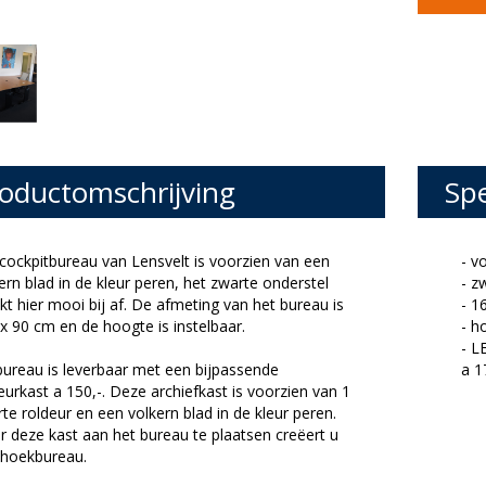
oductomschrijving
Spe
cockpitbureau van Lensvelt is voorzien van een
- v
ern blad in de kleur peren, het zwarte onderstel
- z
kt hier mooi bij af. De afmeting van het bureau is
- 1
x 90 cm en de hoogte is instelbaar.
- h
- L
bureau is leverbaar met een bijpassende
a 1
eurkast a 150,-. Deze archiefkast is voorzien van 1
te roldeur en een volkern blad in de kleur peren.
 deze kast aan het bureau te plaatsen
creëert u
 hoekbureau.