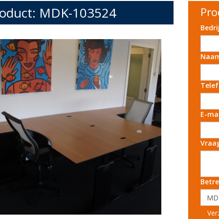
oduct: MDK-103524
Pro
Bedr
Naa
Tele
E-ma
Vraa
Betre
Ver