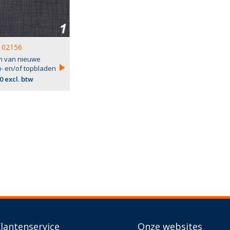
02156
n van nieuwe
- en/of topbladen
0 excl. btw
lantenservice
Onze websites