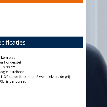
cificaties
olkern blad
wart onderstel
60 x 90 cm
oogte instelbaar
ET OP op de foto staan 2 werkplekken, de prijs
75,- is per bureau