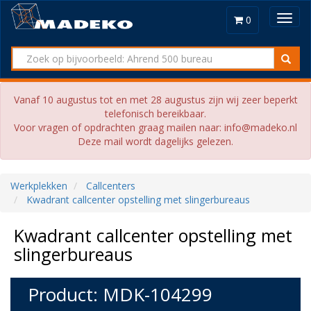
Toggl
0
navig
Vanaf 10 augustus tot en met 28 augustus zijn wij zeer beperkt
telefonisch bereikbaar.
Voor vragen of opdrachten graag mailen naar: info@madeko.nl
Deze mail wordt dagelijks gelezen.
Werkplekken
Callcenters
Kwadrant callcenter opstelling met slingerbureaus
Kwadrant callcenter opstelling met
slingerbureaus
Product: MDK-104299