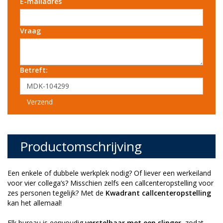
E-mailadres
Vraag
Betreft:
Verzend
Productomschrijving
Een enkele of dubbele werkplek nodig? Of liever een werkeiland
voor vier collega’s? Misschien zelfs een callcenteropstelling voor
zes personen tegelijk? Met de
Kwadrant callcenteropstelling
kan het allemaal!
Elk bureau is eenvoudig
verstelbaar met een slinger
, zodat